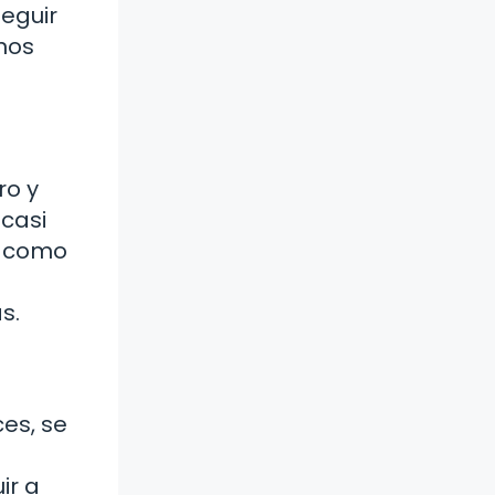
seguir
nos
ro y
casi
a como
s.
es, se
ir a