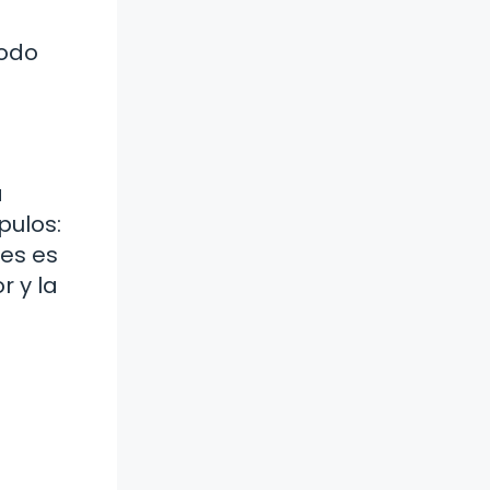
todo
á
pulos:
es es
r y la