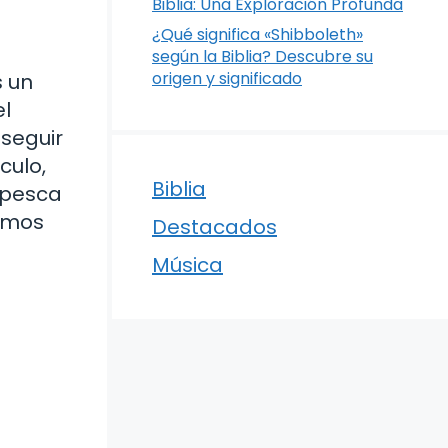
Biblia: Una Exploración Profunda
¿Qué significa «Shibboleth»
según la Biblia? Descubre su
origen y significado
s un
el
 seguir
culo,
Biblia
a pesca
remos
Destacados
Música