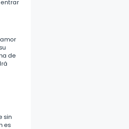
 entrar
e amor
su
ana de
drá
 sin
n es