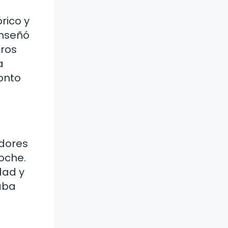
rico y
enseñó
eros
a
onto
adores
oche.
dad y
aba