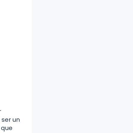
r
 ser un
o que