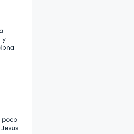
la
 y
ciona
n poco
e Jesús