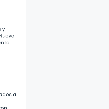
 y
 Nuevo
n la
mados a
con