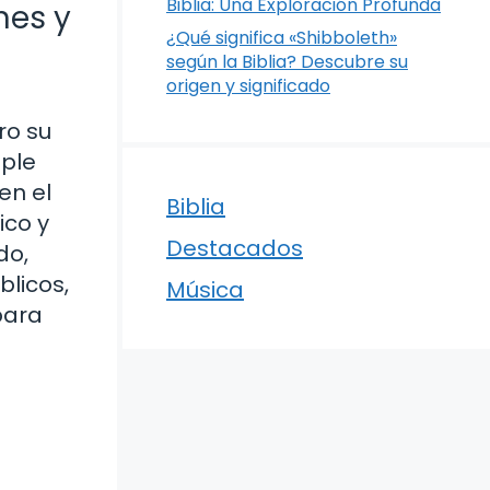
Biblia: Una Exploración Profunda
nes y
¿Qué significa «Shibboleth»
según la Biblia? Descubre su
origen y significado
ro su
mple
en el
Biblia
ico y
Destacados
do,
licos,
Música
para