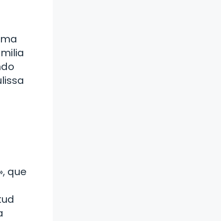
orma
milia
ndo
lissa
», que
tud
a