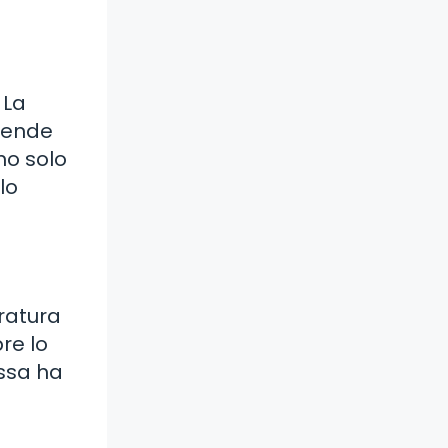
 La
tiende
no solo
lo
eratura
re lo
ssa ha