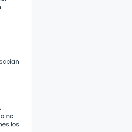
n
asocian
A
to no
nes los