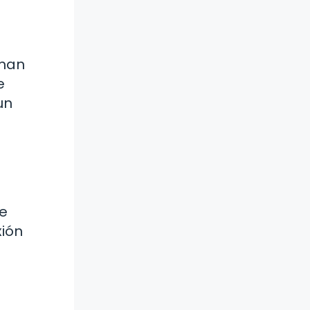
s
aman
e
un
de
xión