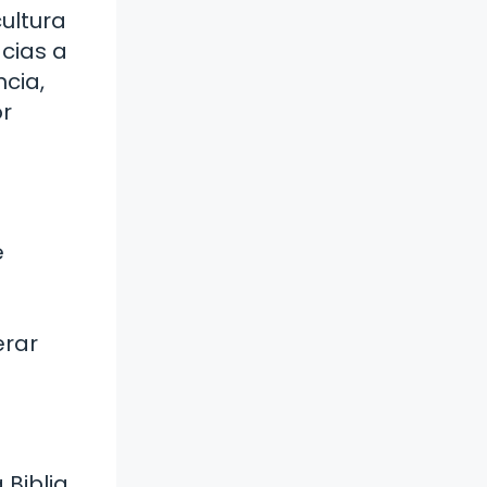
ultura
acias a
ncia,
or
e
erar
Biblia.