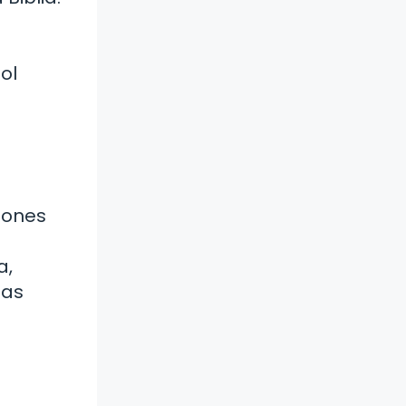
ol
iones
a,
tas
e