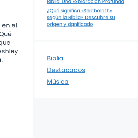
Biblia: Una Exploración Profunda
¿Qué significa «Shibboleth»
según la Biblia? Descubre su
origen y significado
 en el
¿Qué
 que
Ashley
Biblia
.
Destacados
Música