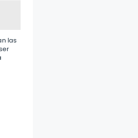
an las
ser
a