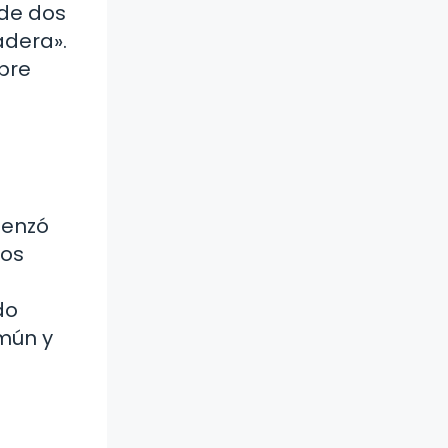
 de dos
adera».
bre
menzó
dos
do
mún y