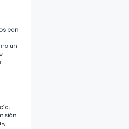
ios con
omo un
e
a
cía.
misión
»,