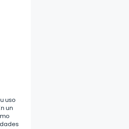
su uso
En un
como
sidades