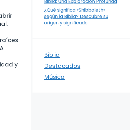
Biblia: Una Exploración Profunda
¿Qué significa «Shibboleth»
abrir
según la Biblia? Descubre su
origen y significado
al.
 raíces
 A
Biblia
idad y
Destacados
Música