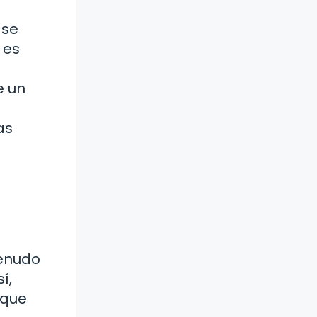
 se
 es
e un
as
menudo
í,
 que