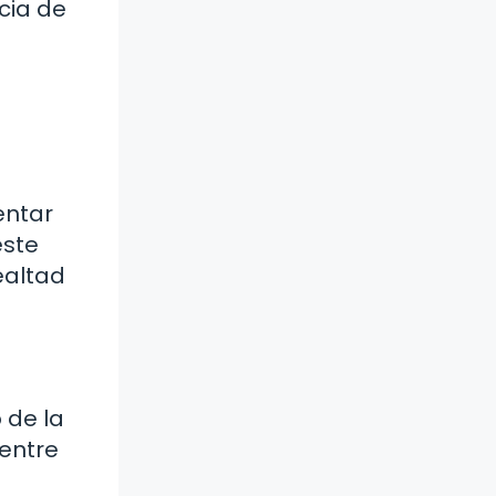
cia de
entar
este
ealtad
 de la
 entre