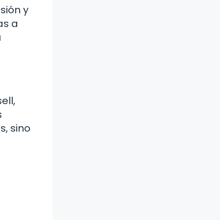
sión y
as a
u
ell,
s
s, sino