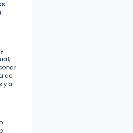
as
a
 y
ual,
sonar
ia de
 y a
n
ue