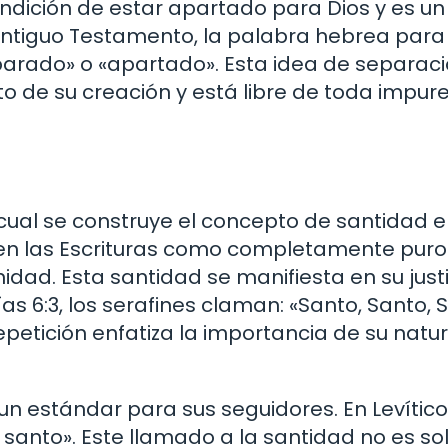
condición de estar apartado para Dios y es un
l Antiguo Testamento, la palabra hebrea para
parado» o «apartado». Esta idea de separaci
nto de su creación y está libre de toda impur
 cual se construye el concepto de santidad e
a en las Escrituras como completamente puro
idad. Esta santidad se manifiesta en su justi
as 6:3, los serafines claman: «Santo, Santo, 
 repetición enfatiza la importancia de su natu
n estándar para sus seguidores. En Levítico 
 santo». Este llamado a la santidad no es so