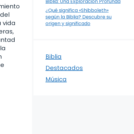
Biblia: Una Exploración Profunda
imiento
¿Qué significa «Shibboleth»
 del
según la Biblia? Descubre su
a vida
origen y significado
eras,
untad
la
n
Biblia
te
Destacados
Música