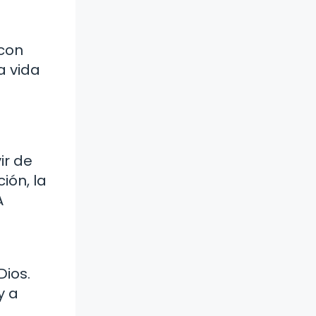
 con
a vida
ir de
ión, la
A
Dios.
y a