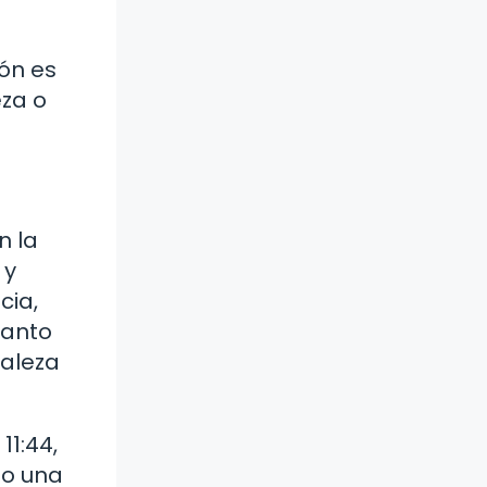
ón es
eza o
n la
 y
cia,
Santo
raleza
11:44,
lo una