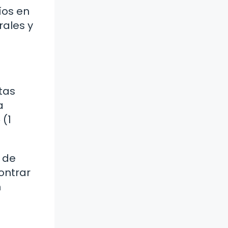
íos en
rales y
tas
a
 (1
 de
ontrar
n