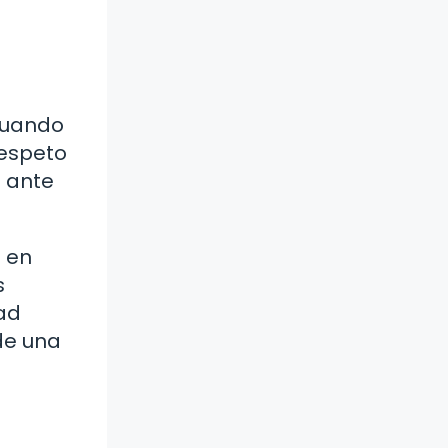
 Cuando
respeto
o ante
o en
s
dad
de una