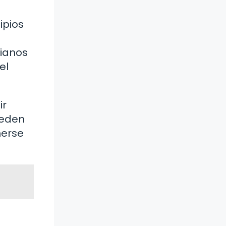
ipios
tianos
el
ir
ueden
nerse