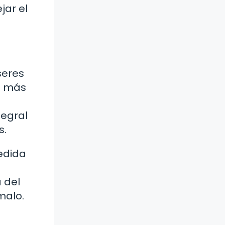
jar el
seres
la más
tegral
s.
edida
 del
malo.