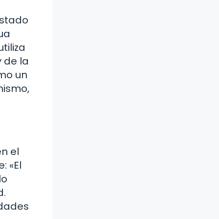
estado
ua
tiliza
 de la
omo un
mismo,
n el
: «El
lo
d.
idades