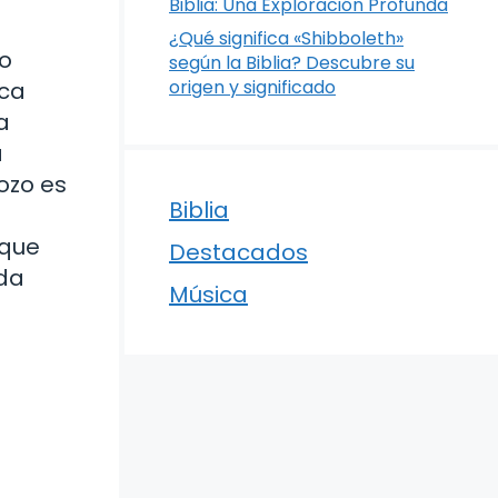
Biblia: Una Exploración Profunda
¿Qué significa «Shibboleth»
do
según la Biblia? Descubre su
origen y significado
ica
a
a
ozo es
Biblia
e
 que
Destacados
ida
Música