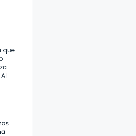
a que
o
eza
 Al
nos
na