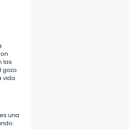
a
con
n las
l gozo
a vida
 es una
undo.