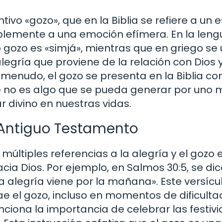
tivo «gozo», que en la Biblia se refiere a un 
plemente a una emoción efímera. En la leng
gozo es «simjá», mientras que en griego se u
egría que proviene de la relación con Dios y
enudo, el gozo se presenta en la Biblia c
que no es algo que se pueda generar por uno 
 divino en nuestras vidas.
 Antiguo Testamento
ltiples referencias a la alegría y el gozo e
cia Dios. Por ejemplo, en Salmos 30:5, se dice
a alegría viene por la mañana». Este versícu
rae el gozo, incluso en momentos de dificulta
ciona la importancia de celebrar las festiv