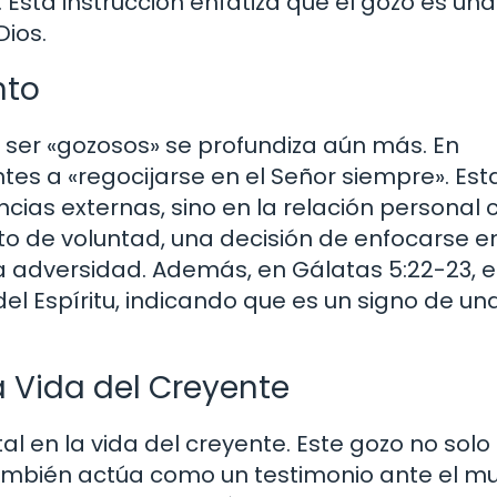
». Esta instrucción enfatiza que el gozo es una
Dios.
nto
 ser «gozosos» se profundiza aún más. En
ntes a «regocijarse en el Señor siempre». Est
cias externas, sino en la relación personal 
cto de voluntad, una decisión de enfocarse e
a adversidad. Además, en Gálatas 5:22-23, e
l Espíritu, indicando que es un signo de un
a Vida del Creyente
l en la vida del creyente. Este gozo no solo
también actúa como un testimonio ante el m