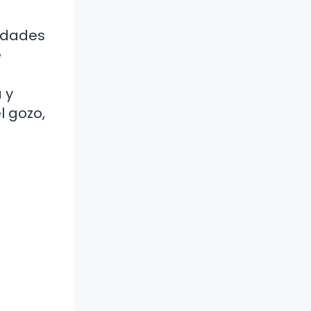
vidades
e
 y
l gozo,