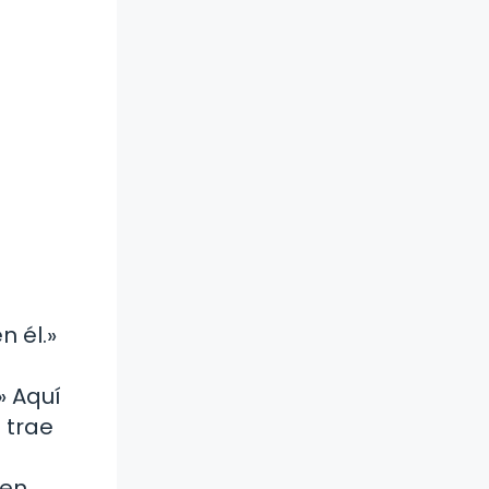
n él.»
» Aquí
 trae
 en