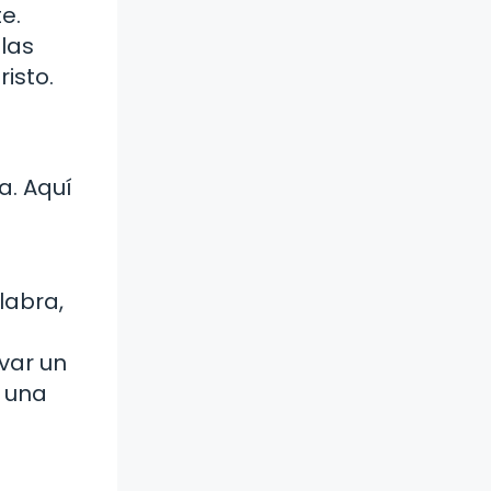
e.
 las
isto.
a. Aquí
labra,
evar un
 una