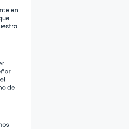
nte en
 que
uestra
er
eñor
el
no de
 nos