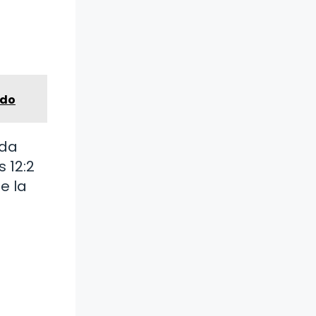
ado
rda
 12:2
e la