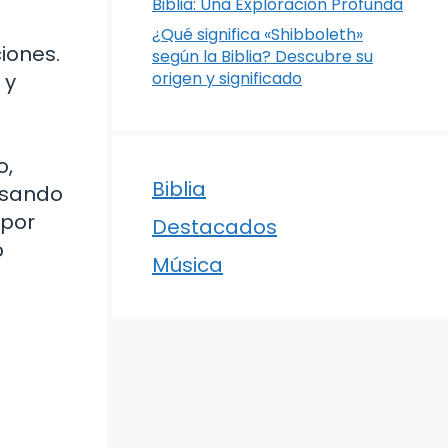
Biblia: Una Exploración Profunda
¿Qué significa «Shibboleth»
iones.
según la Biblia? Descubre su
origen y significado
 y
o,
Biblia
losando
 por
Destacados
o
Música