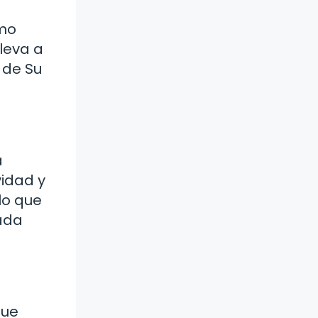
omo
leva a
 de Su
a
vidad y
lo que
ada
que