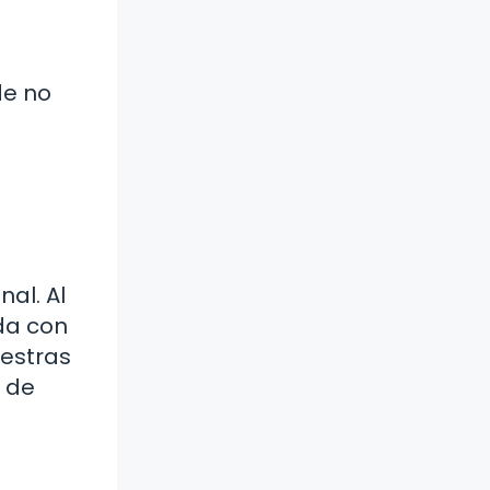
de no
al. Al
da con
uestras
n de