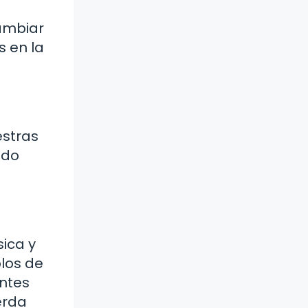
cambiar
s en la
estras
ndo
ica y
plos de
antes
erda