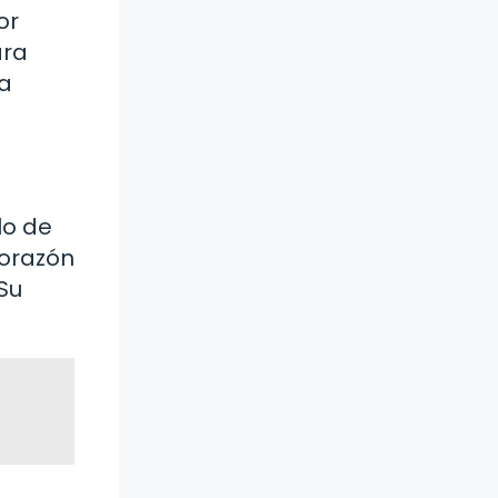
or
ara
ra
lo de
corazón
Su