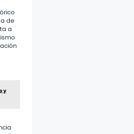
tórico
da de
nta a
anismo
lación
o y
ncia