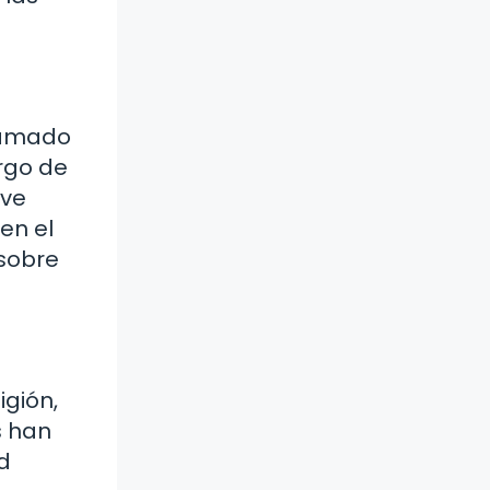
llamado
argo de
eve
en el
 sobre
igión,
s han
d