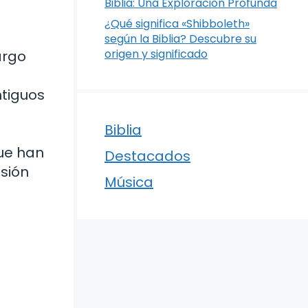
Biblia: Una Exploración Profunda
¿Qué significa «Shibboleth»
según la Biblia? Descubre su
origen y significado
argo
ntiguos
Biblia
que han
Destacados
nsión
Música