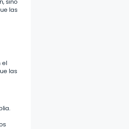
n, sino
que las
 el
que las
lia.
os