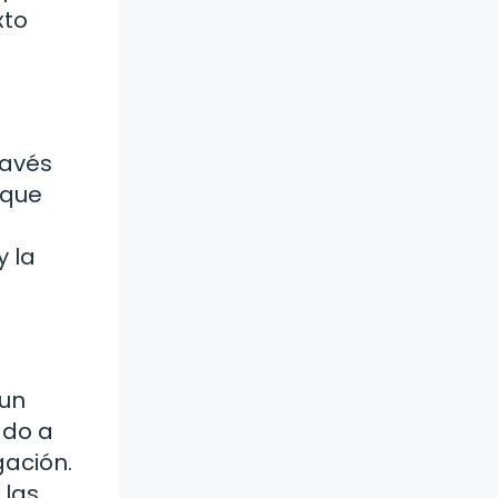
xto
ravés
 que
y la
 un
ado a
gación.
 las