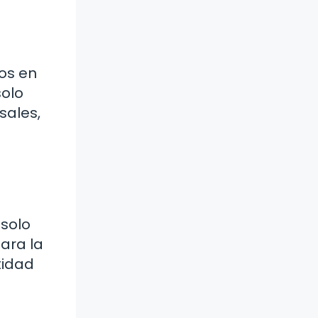
os en
solo
sales,
 solo
ara la
tidad