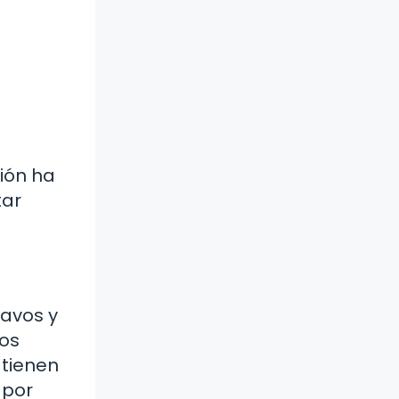
ción ha
tar
lavos y
uos
 tienen
 por