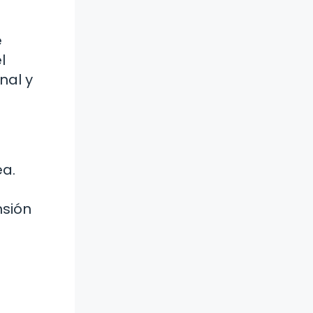
e
l
nal y
ea.
nsión