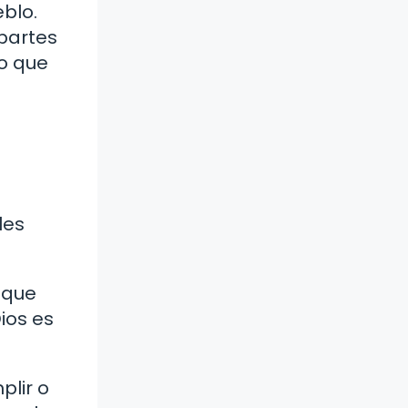
eblo.
partes
do que
les
 que
ios es
plir o