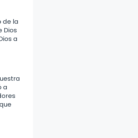
o de la
e Dios
Dios a
nuestra
ó a
dores
 que