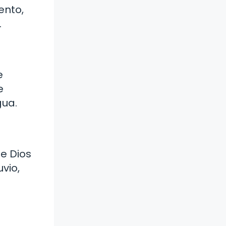
ento,
.
e
e
gua.
de Dios
vio,