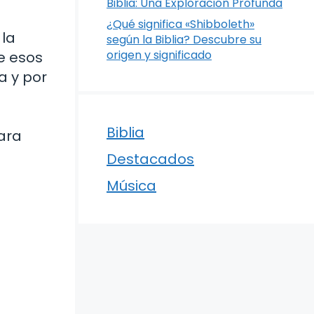
Biblia: Una Exploración Profunda
¿Qué significa «Shibboleth»
 la
según la Biblia? Descubre su
origen y significado
de esos
a y por
Biblia
ara
a
Destacados
Música