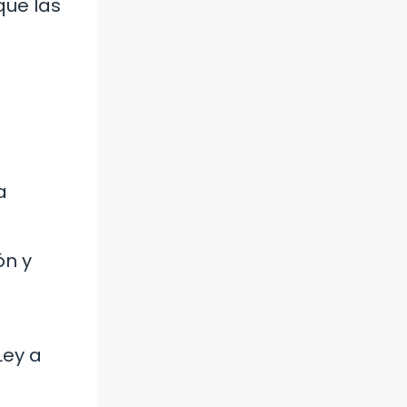
que las
a
ón y
Ley a