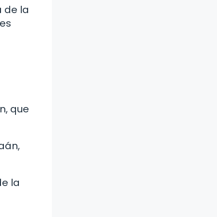
a de la
nes
n, que
aán,
e la