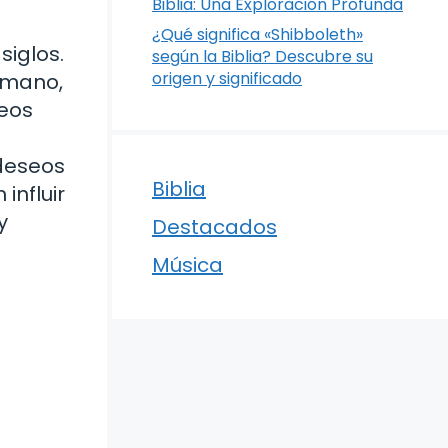
Biblia: Una Exploración Profunda
¿Qué significa «Shibboleth»
siglos.
según la Biblia? Descubre su
origen y significado
umano,
seos
 deseos
Biblia
influir
y
Destacados
Música