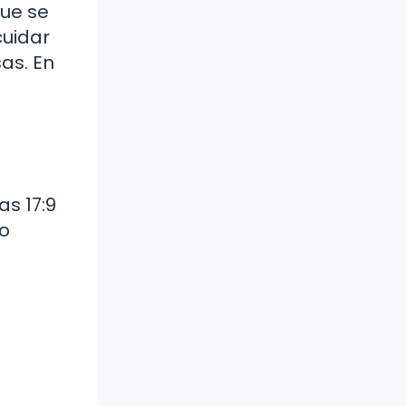
que se
cuidar
as. En
s 17:9
lo