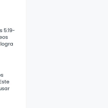
s 5:19-
seos
 logra
os
Este
usar