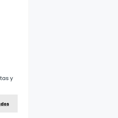
tas y
cados