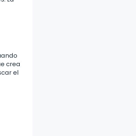
Cuando
ue crea
scar el