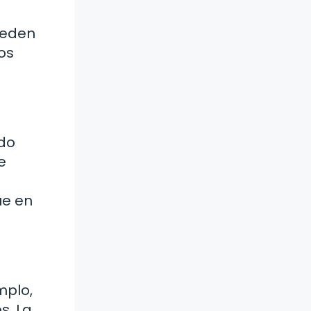
ueden
os
ndo
e
ue en
mplo,
s. La