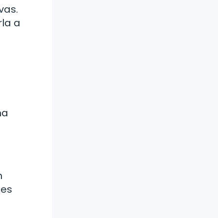
vas.
rla a
na
n
des