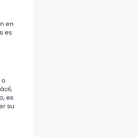
ón en
s es
 o
cil,
o, es
er su