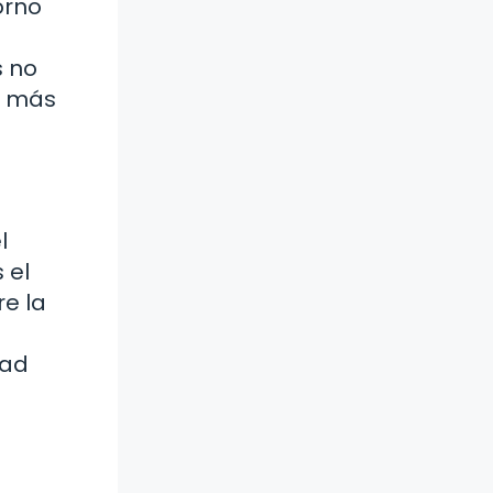
orno
s no
s más
l
 el
e la
dad