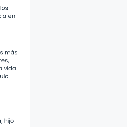
los
cia en
os más
res,
a vida
ulo
 hijo