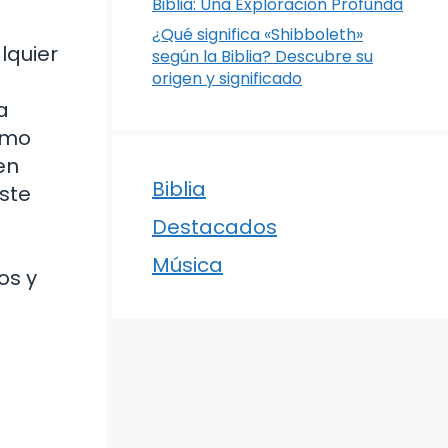
Biblia: Una Exploración Profunda
¿Qué significa «Shibboleth»
lquier
según la Biblia? Descubre su
origen y significado
a
como
en
Biblia
este
Destacados
Música
os y