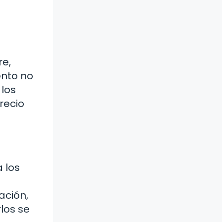
re,
ento no
 los
recio
a los
ación,
los se