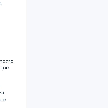
n
ncero.
 que
a
es
que