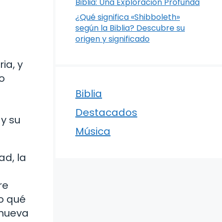
Biblia: Una Exploración Profunda
¿Qué significa «Shibboleth»
según la Biblia? Descubre su
origen y significado
ia, y
o
Biblia
Destacados
 y su
Música
ad, la
a
re
do qué
 nueva