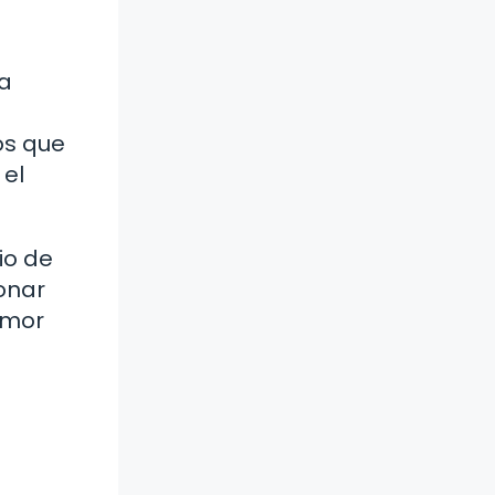
 a
os que
 el
io de
ionar
amor