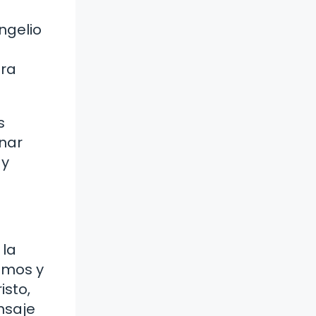
ngelio
ara
s
inar
 y
 la
omos y
isto,
ensaje