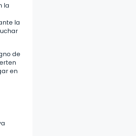
n la
ante la
cuchar
igno de
ierten
gar en
va