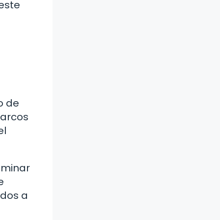
 este
o de
Marcos
el
aminar
e
ados a