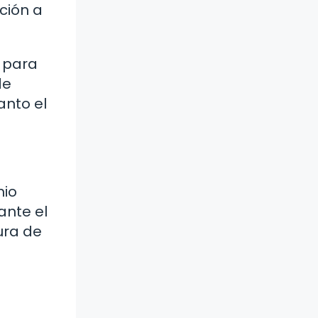
ición a
z para
de
anto el
mio
ante el
ura de