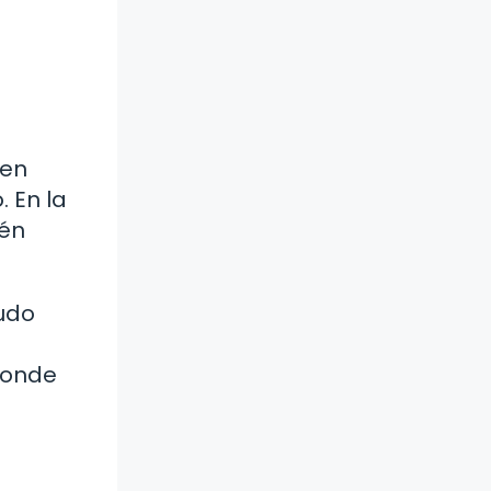
 en
. En la
ién
nudo
 donde