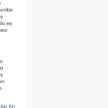
e
cribir
es
ado es
seo
 o
la
os
ón
o
ón. En