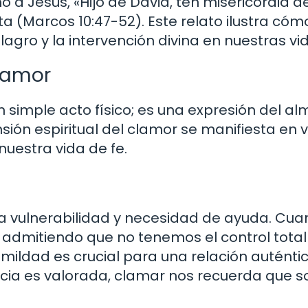
 a Jesús, «Hijo de David, ten misericordia de
ta (Marcos 10:47-52). Este relato ilustra cóm
agro y la intervención divina en nuestras vi
Clamor
n simple acto físico; es una expresión del a
sión espiritual del clamor se manifiesta en v
uestra vida de fe.
a vulnerabilidad y necesidad de ayuda. Cu
 admitiendo que no tenemos el control total
umildad es crucial para una relación auténti
ncia es valorada, clamar nos recuerda que 