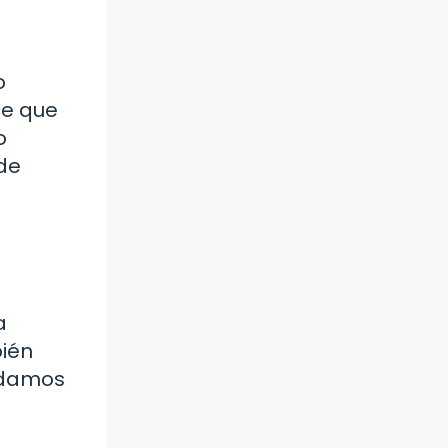
o
ce que
o
 de
a
bién
rdamos