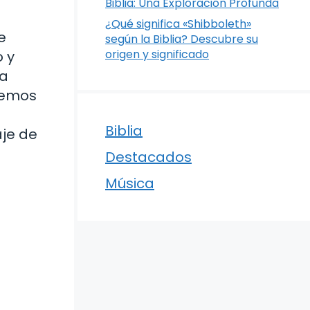
Biblia: Una Exploración Profunda
¿Qué significa «Shibboleth»
e
según la Biblia? Descubre su
origen y significado
o y
na
aremos
Biblia
aje de
Destacados
Música