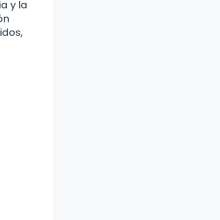
a y la
ón
idos,