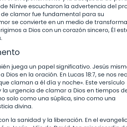
 de Nínive escucharon la advertencia del pro
to de clamor fue fundamental para su
lamor se convierte en un medio de transform
igimos a Dios con un corazón sincero, Él est
.
mento
én juega un papel significativo. Jesús mis
Dios en la oración. En Lucas 18:7, se nos r
 que claman a él día y noche». Este versículo
 y la urgencia de clamar a Dios en tiempos d
no solo como una súplica, sino como una
icia divina.
n la sanidad y la liberación. En el evangeli