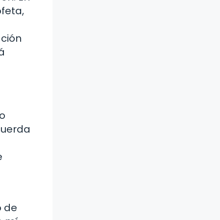
feta,
ación
á
mo
ecuerda
e
o de