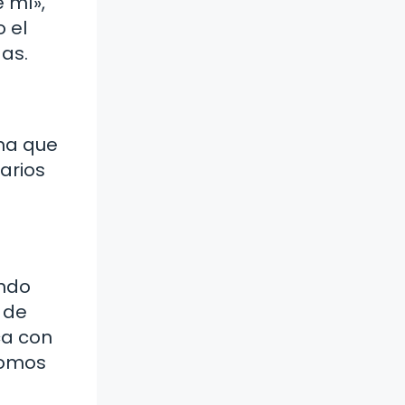
 mí»,
o el
das.
lma que
arios
ando
 de
ca con
somos