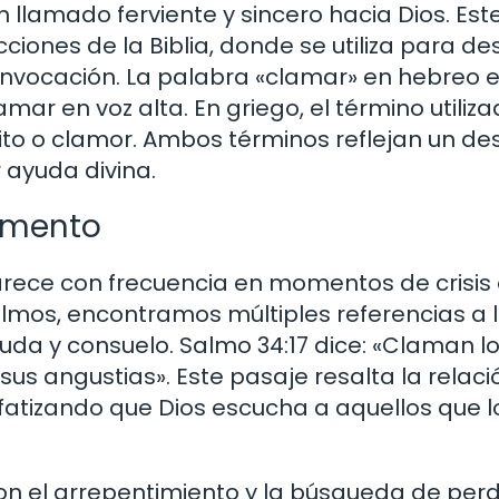
n llamado ferviente y sincero hacia Dios. Est
iones de la Biblia, donde se utiliza para des
 invocación. La palabra «clamar» en hebreo 
mar en voz alta. En griego, el término utiliz
rito o clamor. Ambos términos reflejan un de
 ayuda divina.
tamento
arece con frecuencia en momentos de crisis
Salmos, encontramos múltiples referencias a 
da y consuelo. Salmo 34:17 dice: «Claman l
 sus angustias». Este pasaje resalta la relaci
nfatizando que Dios escucha a aquellos que l
n el arrepentimiento y la búsqueda de perd