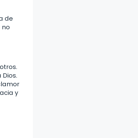
a de
n no
otros.
 Dios.
clamor
acia y