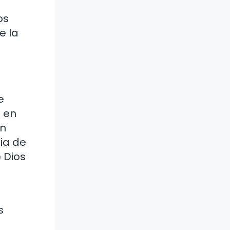
os
e la
e
n en
an
cia de
 Dios
s