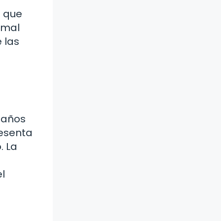
e que
 mal
 las
l años
resenta
. La
l