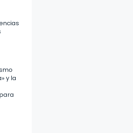
rencias
s
ismo
» y la
 para
a