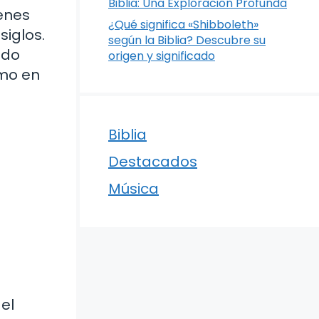
Biblia: Una Exploración Profunda
genes
¿Qué significa «Shibboleth»
siglos.
según la Biblia? Descubre su
ado
origen y significado
smo en
Biblia
Destacados
Música
 el