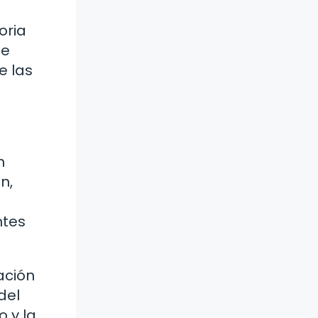
oria
de
e las
n
n,
ntes
ación
del
o y la