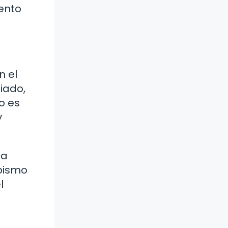
iento
n el
iado,
o es
y
 a
Abismo
l