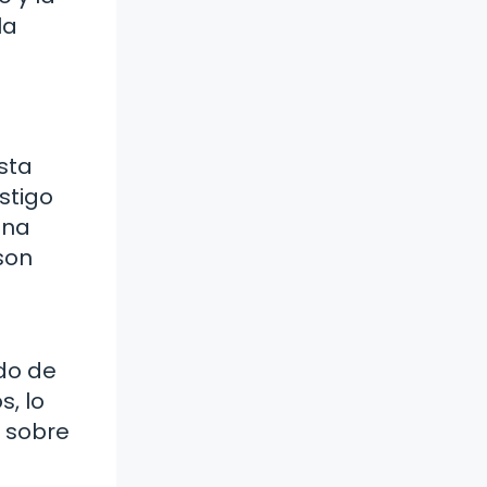
la
sta
stigo
una
son
do de
, lo
s sobre