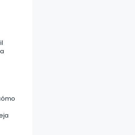
il
da
 cómo
eja