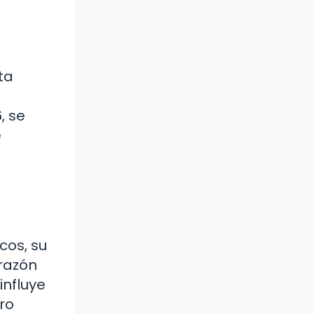
ta
, se
e
cos, su
orazón
influye
ro