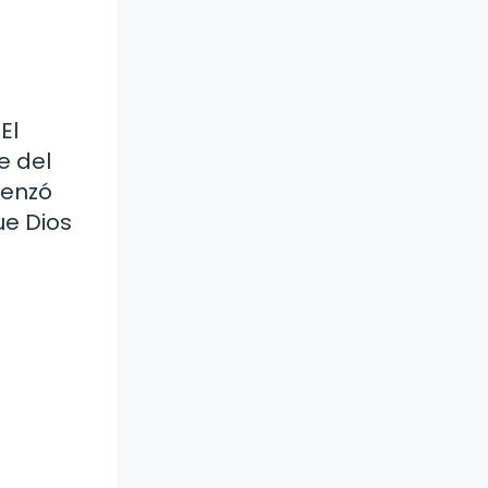
El
e del
menzó
ue Dios