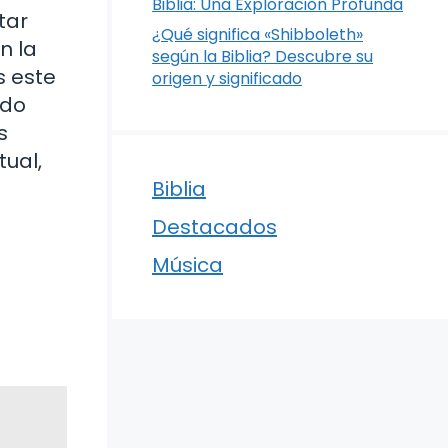
Biblia: Una Exploración Profunda
tar
¿Qué significa «Shibboleth»
n la
según la Biblia? Descubre su
s este
origen y significado
udo
s
tual,
Biblia
Destacados
Música