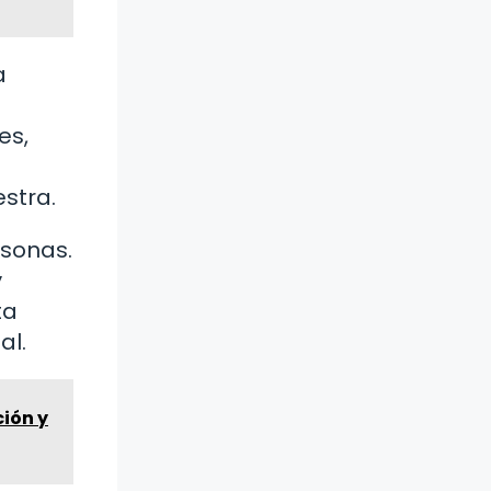
a
es,
estra.
rsonas.
y
ta
al.
ción y