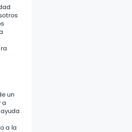
idad
sotros
os
ra
ara
de un
 a
e ayuda
o a la