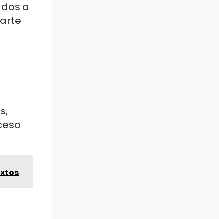
ados a
parte
s,
oceso
extos