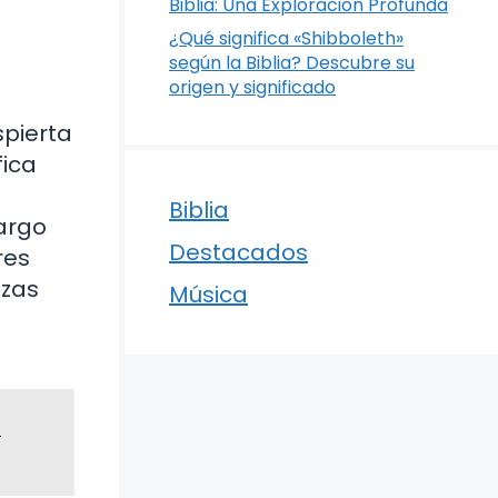
Biblia: Una Exploración Profunda
¿Qué significa «Shibboleth»
según la Biblia? Descubre su
origen y significado
spierta
fica
Biblia
largo
Destacados
res
nzas
Música
l