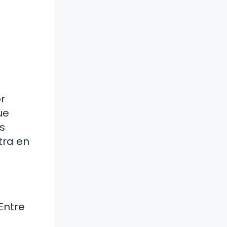
r
ue
s
tra en
Entre