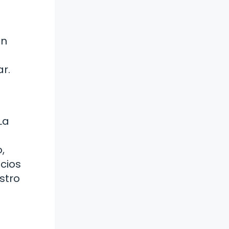
én
r.
La
,
ecios
stro