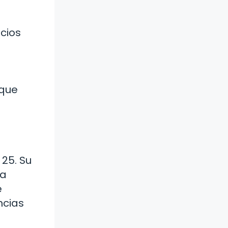
ecios
 que
25. Su
 a
e
ncias