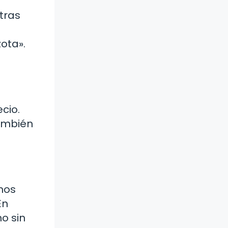
tras
zota».
cio.
también
 nos
En
o sin