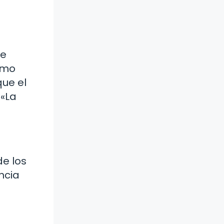
re
Como
que el
 «La
de los
ncia