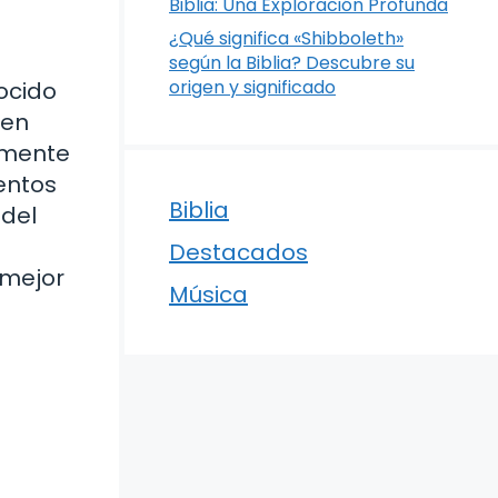
Biblia: Una Exploración Profunda
¿Qué significa «Shibboleth»
según la Biblia? Descubre su
origen y significado
nocido
 en
samente
entos
Biblia
 del
Destacados
 mejor
Música