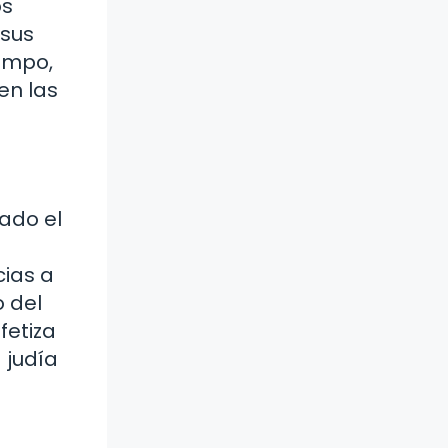
os
 sus
iempo,
en las
cado el
cias a
o del
fetiza
 judía