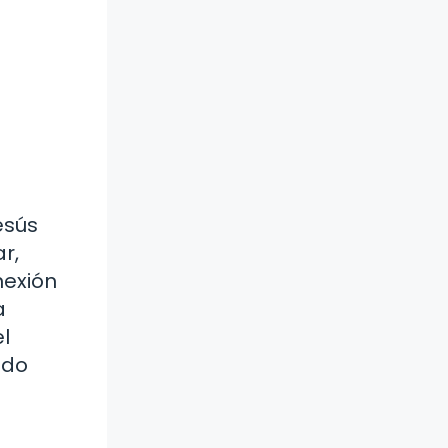
esús
r,
nexión
a
l
ado