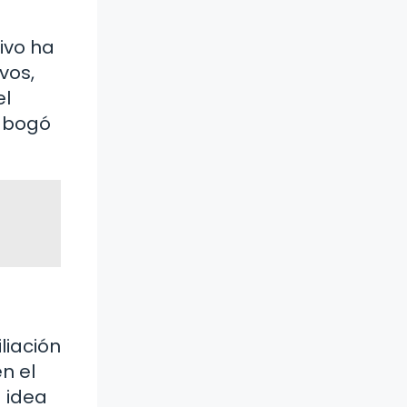
ivo ha
vos,
el
 abogó
liación
en el
a idea