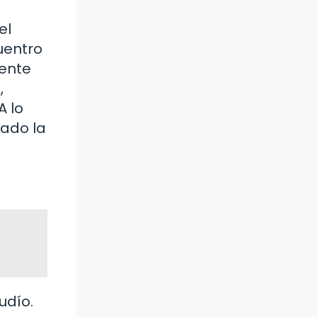
el
uentro
mente
,
A lo
eado la
udío.