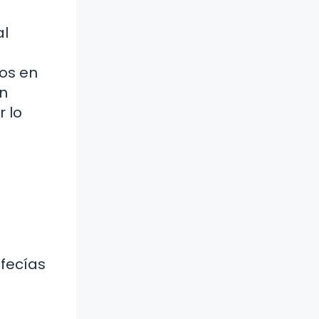
al
los en
én
r lo
ofecías