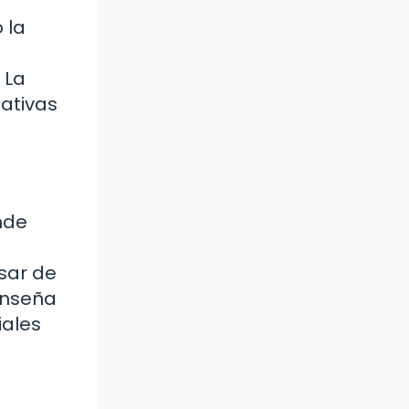
 la
 La
tativas
nde
sar de
 enseña
iales