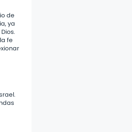
io de
a, ya
Dios.
la fe
exionar
srael.
undas