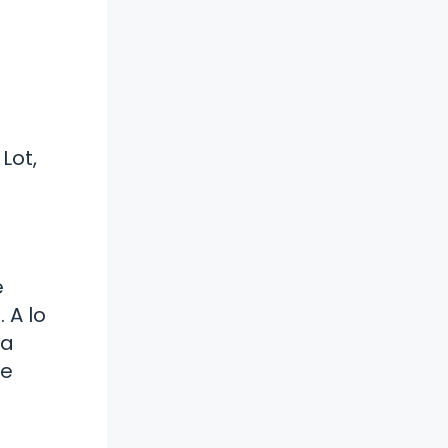
Lot,
e
 A lo
la
de