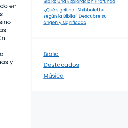
Biblia: Una Exploración Profunda
ido en
¿Qué significa «Shibboleth»
us
según la Biblia? Descubre su
sino
origen y significado
tas
En
 a
Biblia
nas y
Destacados
Música