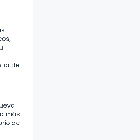
es
eos,
su
tía de
nueva
ca más
orio de