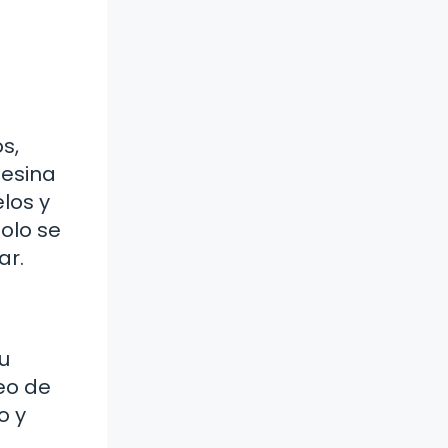
s,
sesina
elos y
solo se
ar.
Su
leo de
o y