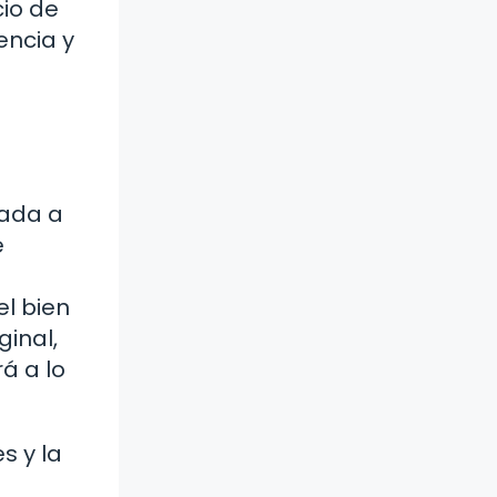
cio de
encia y
eada a
e
l bien
ginal,
á a lo
s y la