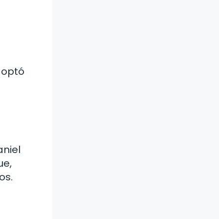
, optó
aniel
ue,
os.