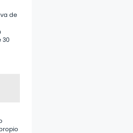
eva de
n
e 30
o
propio