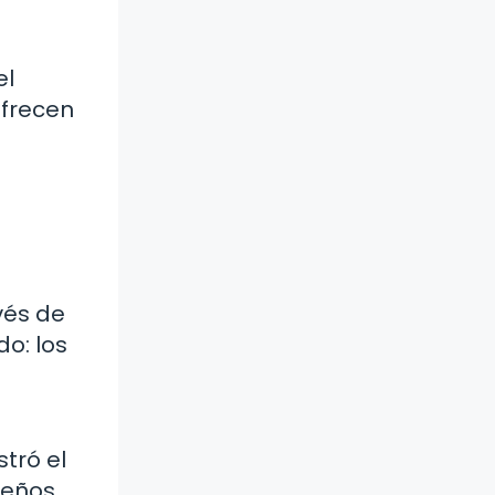
el
ofrecen
vés de
do: los
tró el
sueños