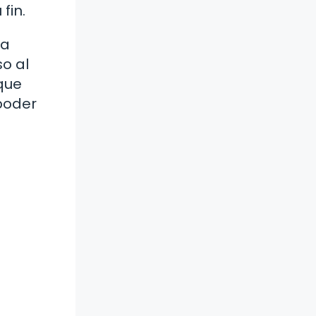
fin.
la
so al
 que
poder