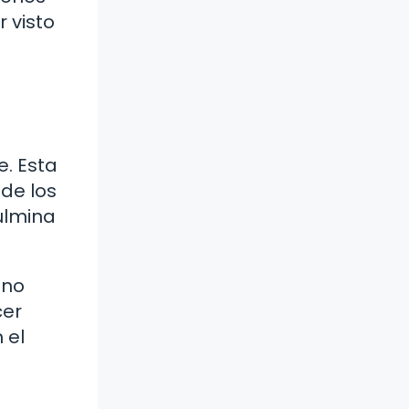
r visto
. Esta
 de los
culmina
ino
cer
 el