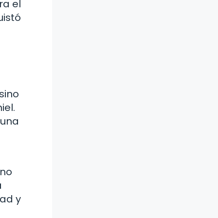
ra el
uistó
sino
iel.
 una
ino
a
dad y