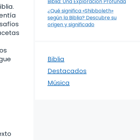
Biblia: Una Exploración Profunda
blia.
¿Qué significa «Shibboleth»
lentía
según la Biblia? Descubre su
esafíos
origen y significado
facetas
los
igue
Biblia
Destacados
Música
exto