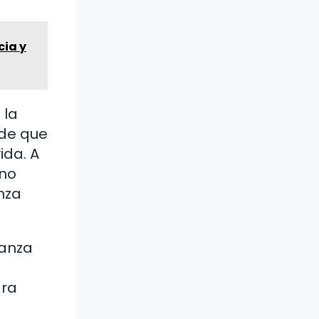
cia y
 la
ide que
ida. A
 no
nza
ianza
a
ara