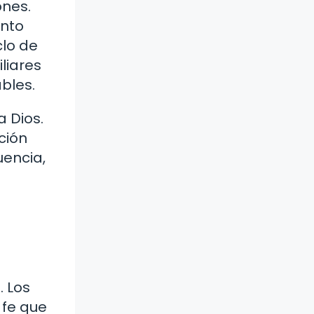
ones.
ento
clo de
liares
ables.
a Dios.
ción
uencia,
. Los
 fe que