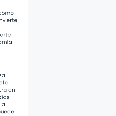
e cómo
nvierte
ierte
nomía
za
el a
tra en
pías
la
 puede