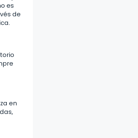
no es
avés de
ica.
torio
empre
nza en
udas,