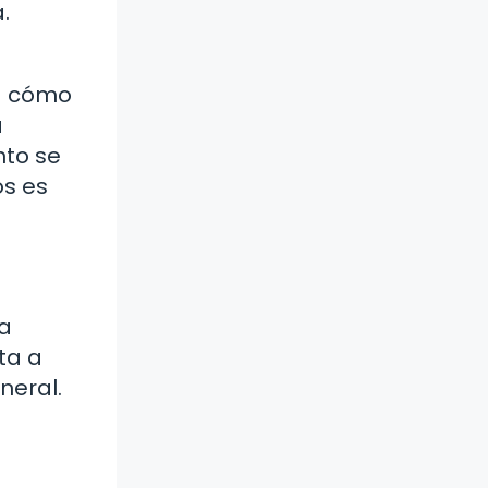
.
ra cómo
a
nto se
os es
la
ta a
neral.