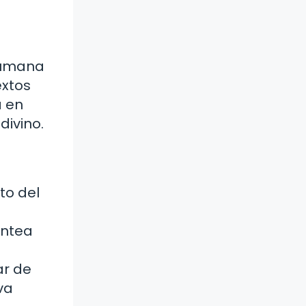
 humana
extos
a en
divino.
to del
antea
ar de
va