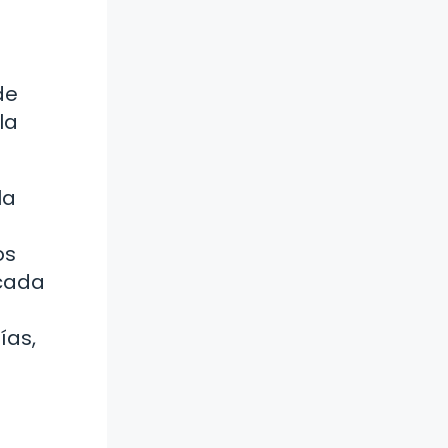
de
la
la
os
 cada
ías,