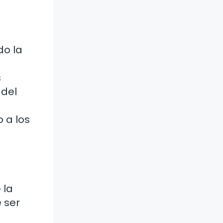
do la
s
 del
o a los
 la
 ser