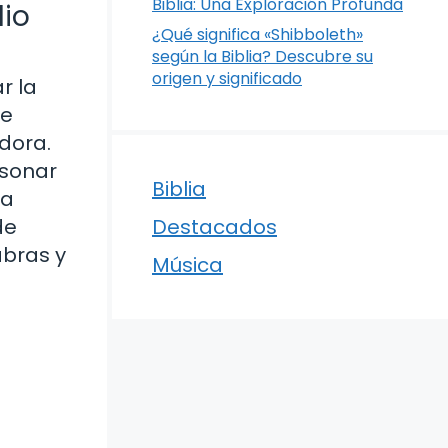
Biblia: Una Exploración Profunda
dio
¿Qué significa «Shibboleth»
según la Biblia? Descubre su
origen y significado
r la
de
dora.
esonar
Biblia
 a
de
Destacados
abras y
Música