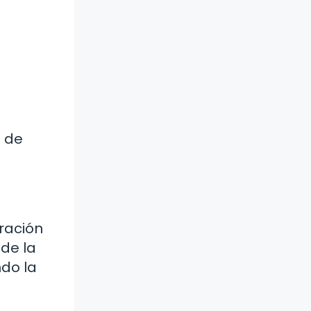
a de
ración
 de la
ndo la
s