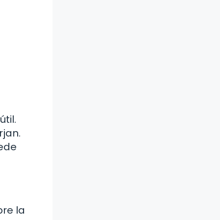
til.
rjan.
uede
bre la