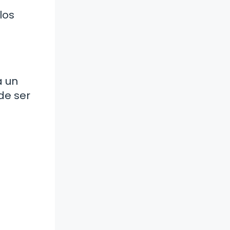
los
a un
de ser