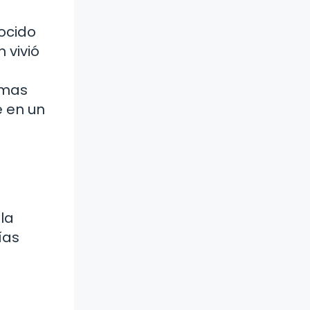
nocido
 vivió
emas
e en un
la
ías