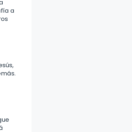
ra
fía a
ros
esús,
demás.
gue
á