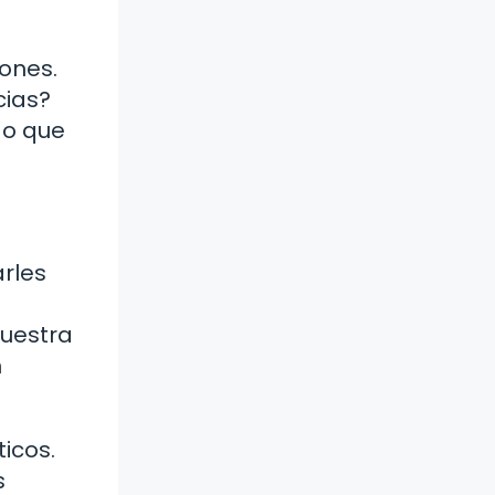
ones.
cias?
do que
arles
nuestra
n
icos.
s