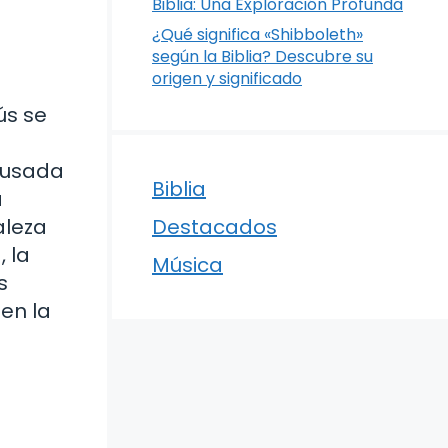
Biblia: Una Exploración Profunda
¿Qué significa «Shibboleth»
según la Biblia? Descubre su
origen y significado
ús se
acusada
Biblia
a
aleza
Destacados
, la
Música
s
 en la