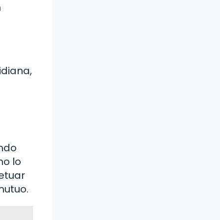
n
idiana,
undo
mo lo
etuar
mutuo.