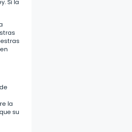
. Si la
a
stras
uestras
 en
 de
re la
 que su