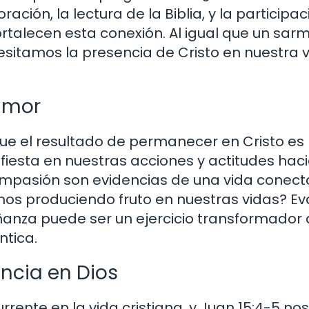
ación, la lectura de la Biblia, y la participa
rtalecen esta conexión. Al igual que un sar
cesitamos la presencia de Cristo en nuestra 
 amor
ue el resultado de permanecer en Cristo es 
ifiesta en nuestras acciones y actitudes haci
ompasión son evidencias de una vida conec
mos produciendo fruto en nuestras vidas? Ev
eñanza puede ser un ejercicio transformador
ntica.
ncia en Dios
ente en la vida cristiana, y Juan 15:4-5 nos