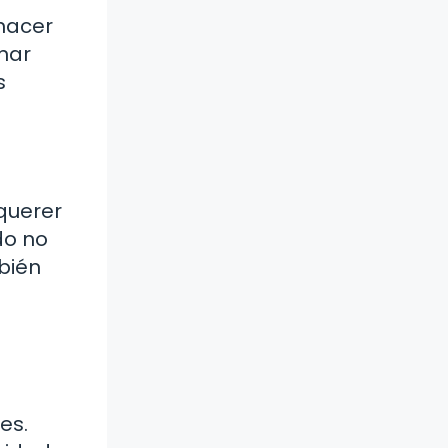
 hacer
onar
s
querer
do no
bién
es.