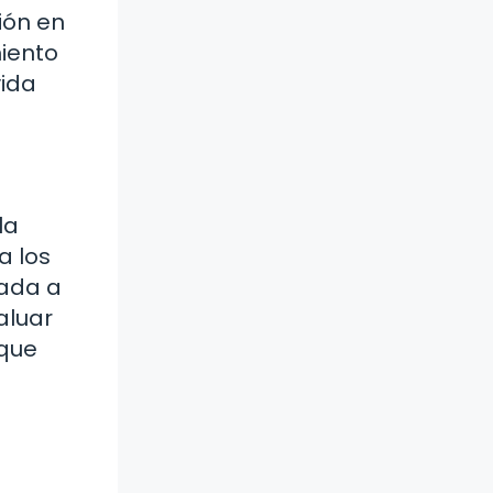
ción en
miento
vida
la
a los
tada a
aluar
 que