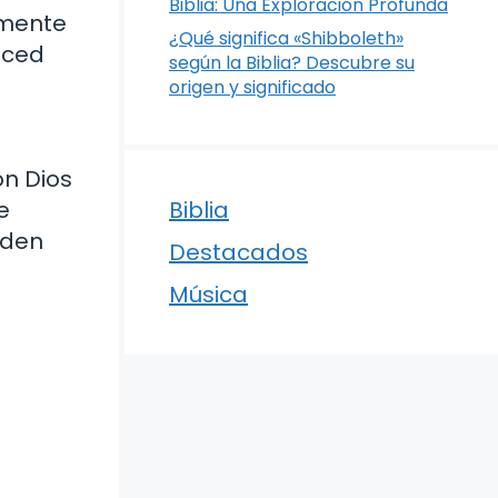
Biblia: Una Exploración Profunda
amente
¿Qué significa «Shibboleth»
eced
según la Biblia? Descubre su
origen y significado
on Dios
e
Biblia
eden
Destacados
Música