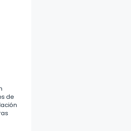
n
os de
lación
ras