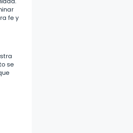
nidad.
minar
ra fe y
stra
to se
 que