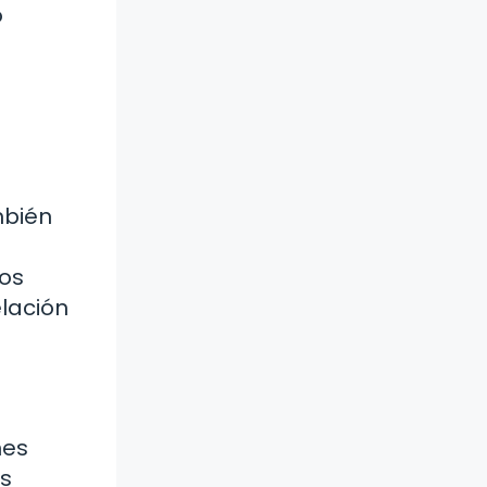
o
mbién
nos
elación
nes
os