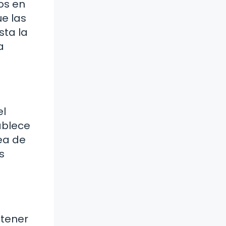
os en
ue las
sta la
a
el
tablece
dea de
s
ntener