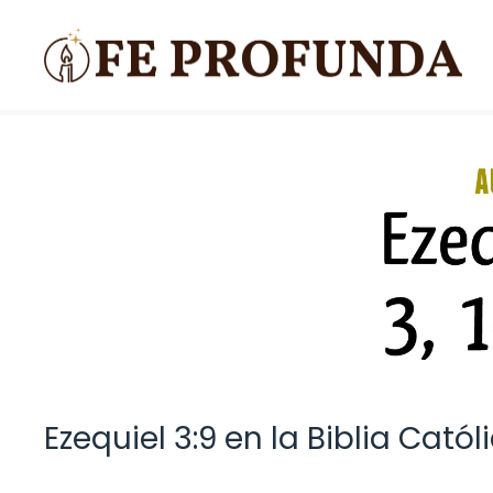
Saltar
al
contenido
Ezequiel 3:9 en la Biblia Catól