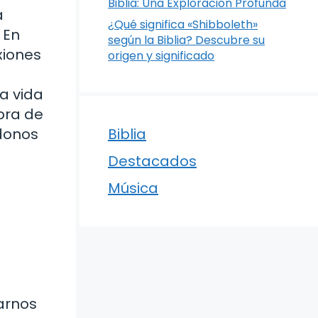
Biblia: Una Exploración Profunda
a
¿Qué significa «Shibboleth»
 En
según la Biblia? Descubre su
xiones
origen y significado
ra vida
bra de
ndonos
Biblia
Destacados
Música
arnos