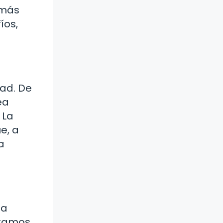
 más
íos,
dad. De
ea
 La
e, a
a
da
ntamos