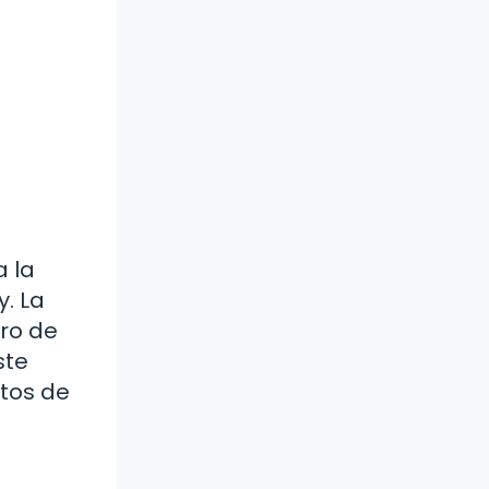
a la
y. La
aro de
ste
tos de