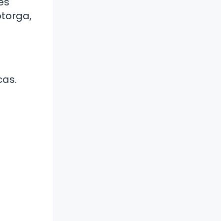
es
otorga,
cas.