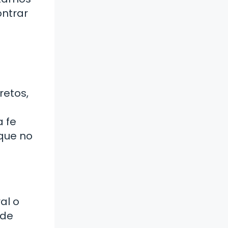
ontrar
retos,
a fe
 que no
al o
 de