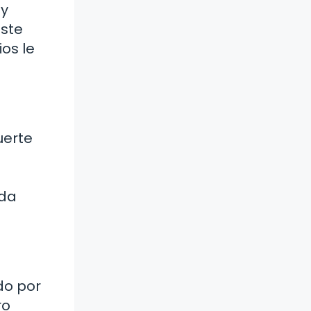
 y
Este
ios le
uerte
nda
do por
ro