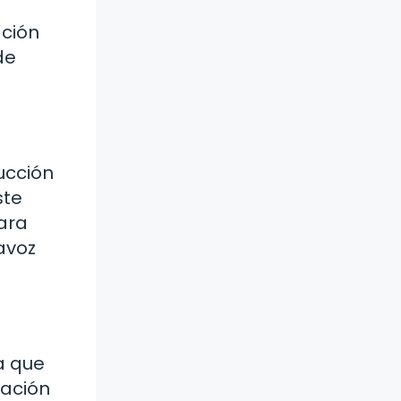
ación
de
rucción
ste
para
avoz
ta que
lación