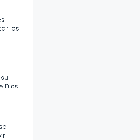
es
tar los
 su
e Dios
se
ir