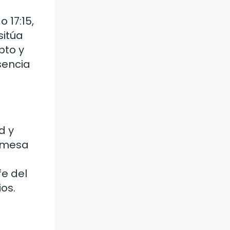
 17:15,
sitúa
pto y
sencia
d y
romesa
fe del
os.