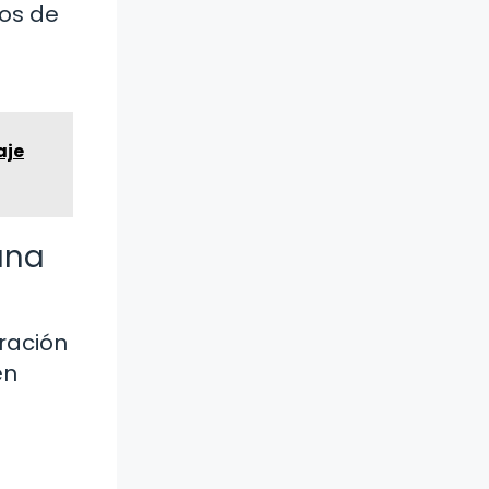
os de
aje
ana
ración
en