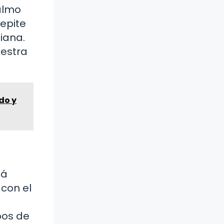
Salmo
epite
iana.
uestra
do y
tá
 con el
pos de