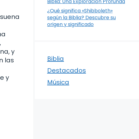
Biblia: Una Exploración Profunda
¿Qué significa «Shibboleth»
resuena
según la Biblia? Descubre su
origen y significado
na
,
na, y
Biblia
n las
Destacados
e y
Música