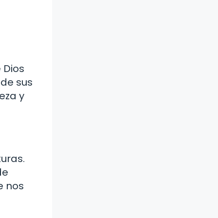
 Dios
 de sus
eza y
turas.
de
e nos