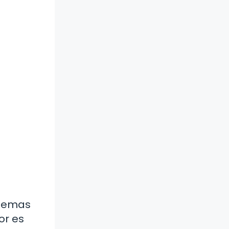
blemas
or es