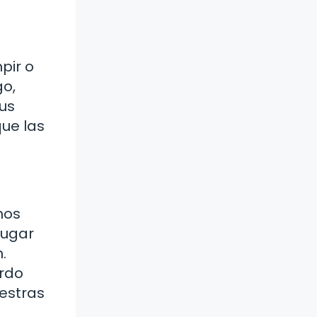
pir o
go,
sus
que las
mos
lugar
.
ardo
uestras