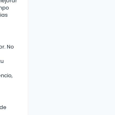
mejorar
empo
ias
or. No
tu
ncio,
ede