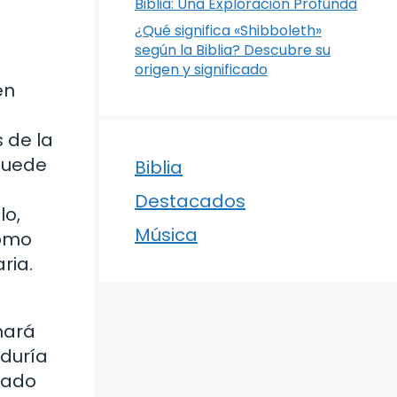
Biblia: Una Exploración Profunda
¿Qué significa «Shibboleth»
según la Biblia? Descubre su
origen y significado
en
a
 de la
 puede
Biblia
Destacados
lo,
Música
como
ria.
nará
iduría
vado