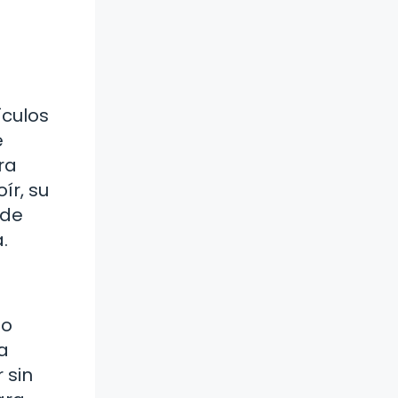
ículos
e
ra
ír, su
 de
.
do
a
 sin