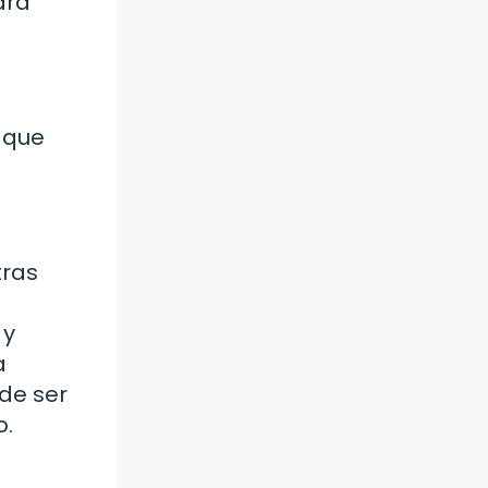
ara
n que
tras
 y
a
ede ser
o.