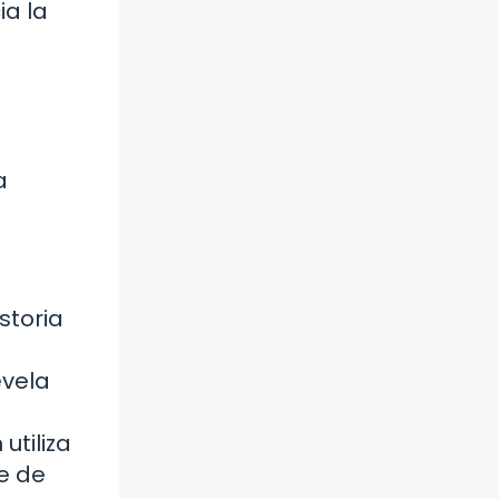
ia la
a
storia
evela
utiliza
e de