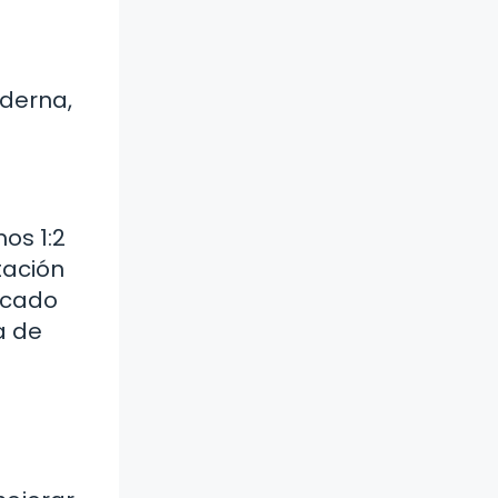
oderna,
os 1:2
tación
ficado
a de