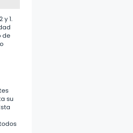
y 1.
idad
o de
lo
tes
ta su
Esta
 todos