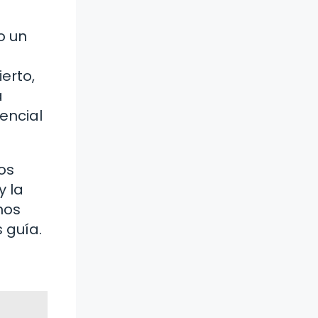
o un
erto,
a
encial
os
y la
nos
 guía.