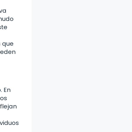
 va
enudo
ste
s que
pueden
. En
los
flejan
ividuos