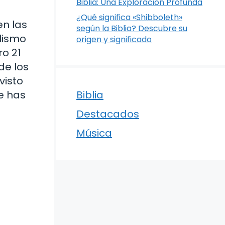
Biblia: Una Exploración Profunda
¿Qué significa «Shibboleth»
en las
según la Biblia? Descubre su
lismo
origen y significado
ro 21
de los
visto
e has
Biblia
Destacados
Música