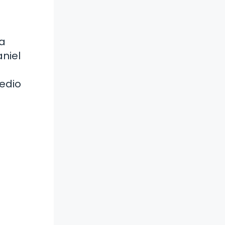
la
niel
medio