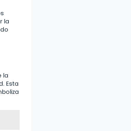
os
r la
ndo
 la
d. Esta
mboliza