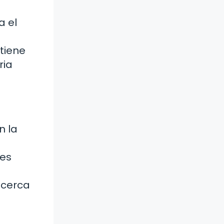
a el
 tiene
ria
n la
 es
acerca