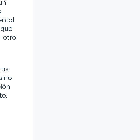
un
a
ental
 que
 otro.
ros
sino
ión
to,