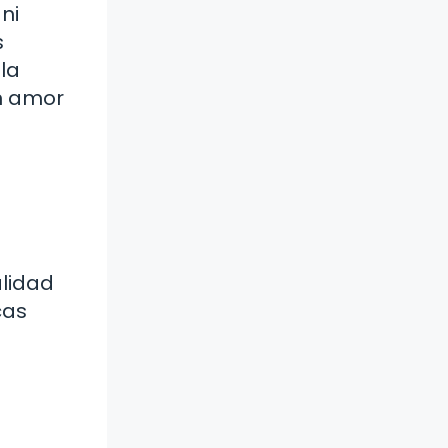
ni
s
la
n amor
alidad
cas