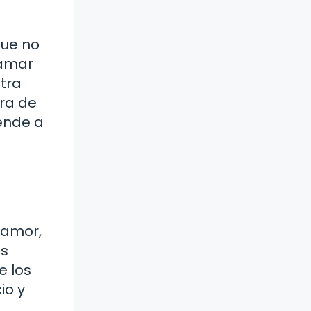
que no
 amar
stra
ra de
iende a
 amor,
as
e los
io y