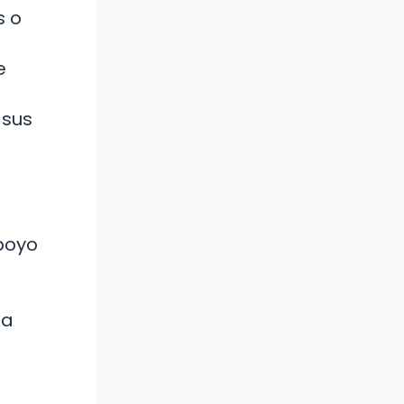
s o
e
 sus
apoyo
na