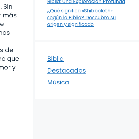
Biblia: Una Exploración Profunda
 Sin
¿Qué significa «Shibboleth»
r más
según la Biblia? Descubre su
el
origen y significado
emos
és de
ino que
Biblia
mor y
Destacados
Música