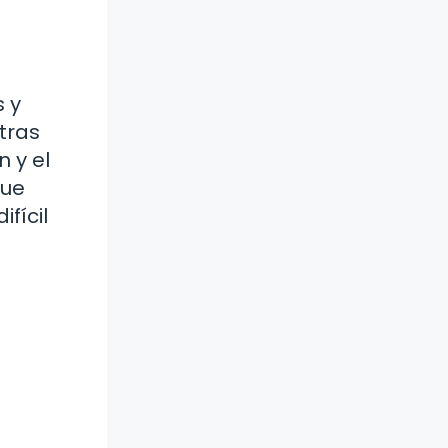
 y
tras
n y el
que
fícil