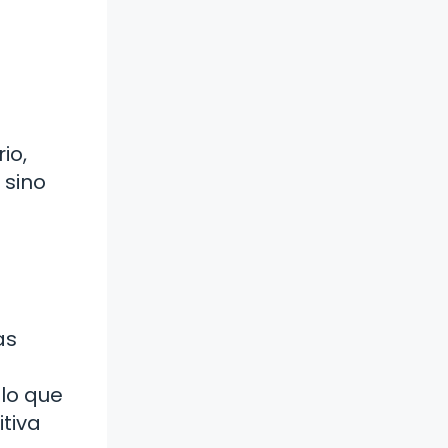
io,
 sino
as
 lo que
itiva