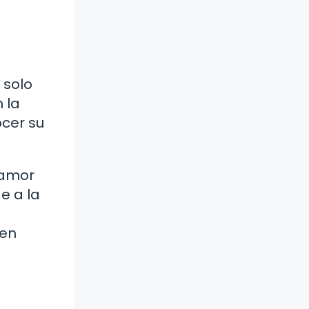
 solo
 la
cer su
 amor
e a la
 en