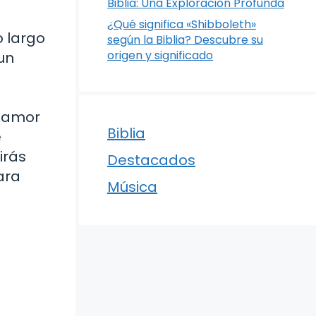
Biblia: Una Exploración Profunda
¿Qué significa «Shibboleth»
o largo
según la Biblia? Descubre su
origen y significado
 un
l amor
Biblia
e
irás
Destacados
ara
Música