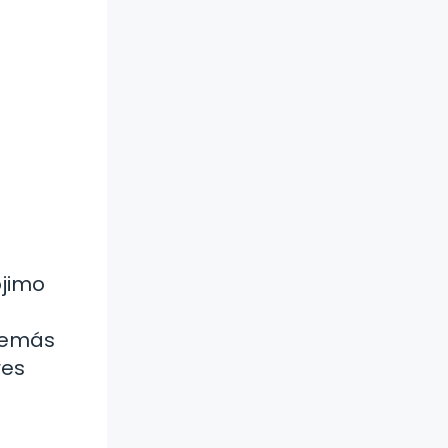
ójimo
 demás
res