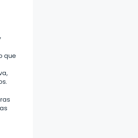
y
o que
va,
os.
tras
ras