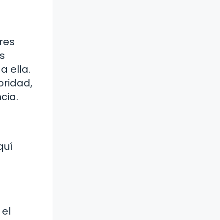
res
s
 ella.
oridad,
cia.
quí
 el