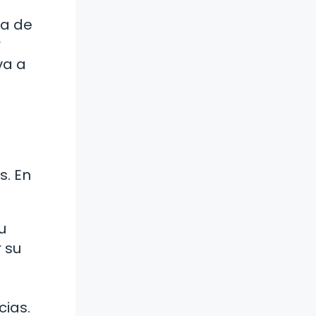
za de
r
va a
s. En
u
r su
cias.