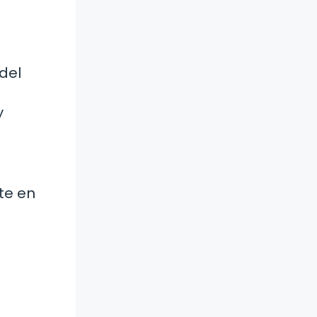
del
y
te en