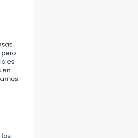
e
esas
, pero
lo es
s en
bíamos
 los