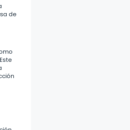
a
esa de
 Como
 Este
a
cción
ción