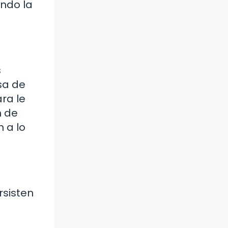
ando la
s
sa de
ra le
n de
 a lo
rsisten
n