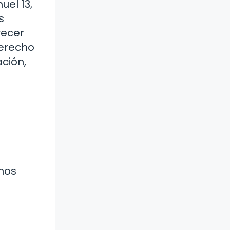
uel 13,
s
recer
derecho
ción,
 nos