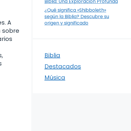
Biblia: Una Exploración Profunda
¿Qué significa «Shibboleth»
según la Biblia? Descubre su
s. A
origen y significado
s sobre
arios
,
Biblia
s
Destacados
Música