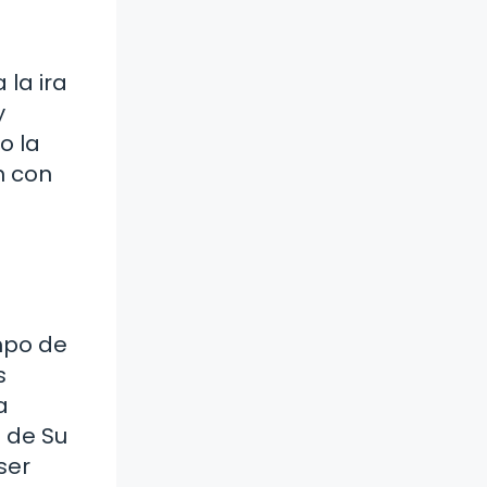
 la ira
y
o la
n con
a
empo de
s
a
 de Su
ser