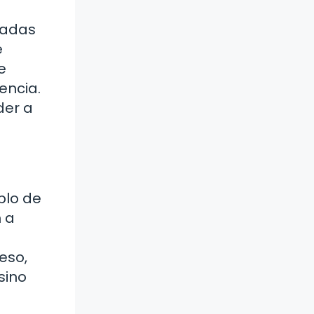
radas
e
e
encia.
der a
blo de
n a
eso,
sino