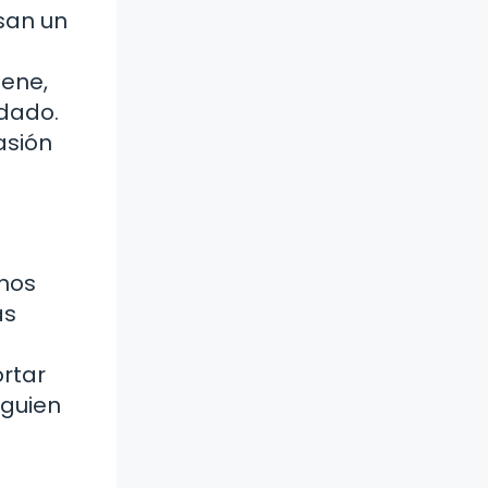
san un
iene,
idado.
asión
 nos
as
ortar
lguien