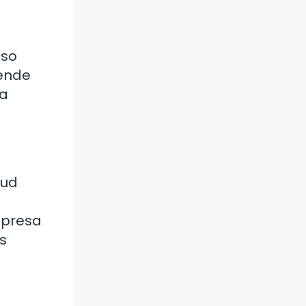
oso
iende
na
tud
xpresa
s