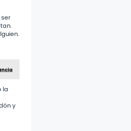
 ser
tan.
lguien.
vancia
 la
dón y