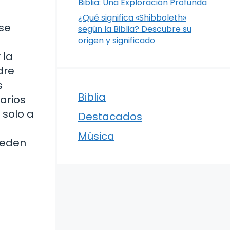
Biblia: Una Exploración Profunda
¿Qué significa «Shibboleth»
 se
según la Biblia? Descubre su
origen y significado
 la
dre
s
Biblia
varios
 solo a
Destacados
Música
ueden