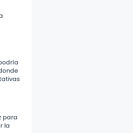
a
podría
 donde
tativas
z para
r la