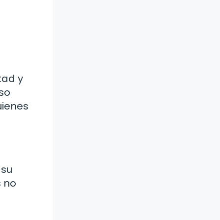
tad y
iso
uienes
 su
s no