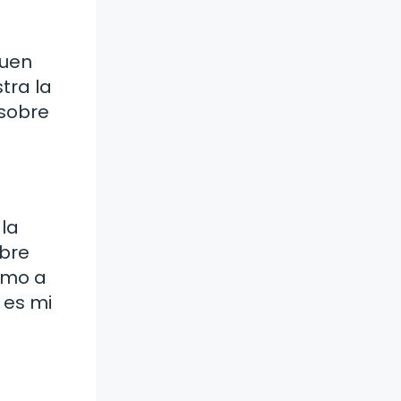
Buen
tra la
 sobre
la
mbre
omo a
 es mi