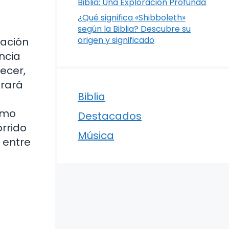
Biblia: Una Exploración Profunda
¿Qué significa «Shibboleth»
l
según la Biblia? Descubre su
origen y significado
ración
ncia
ecer,
trará
Biblia
cómo
Destacados
rrido
Música
 entre