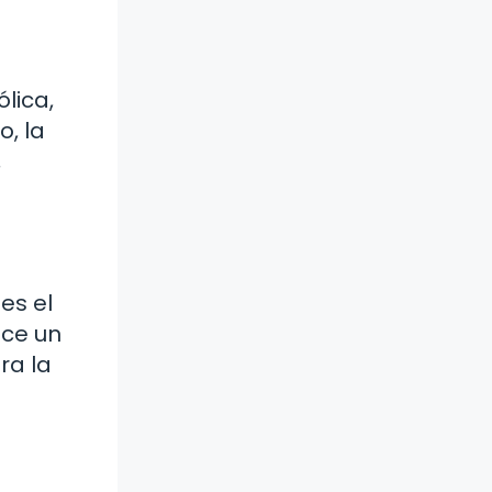
lica,
o, la
,
es el
ece un
ra la