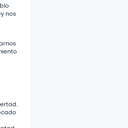
blo
ey nos
rarnos
miento
bertad.
pecado