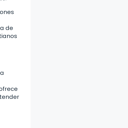
iones
ma de
tianos
la
 ofrece
ntender