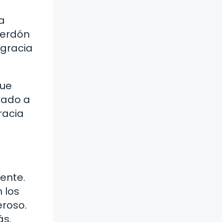
la
perdón
 gracia
que
mado a
racia
mente.
 los
eroso.
ás.