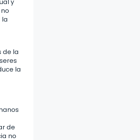
ual y
 no
 la
 de la
 seres
duce la
omanos
ar de
cia no