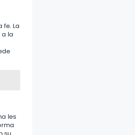
 fe. La
 a la
uede
na les
forma
n su