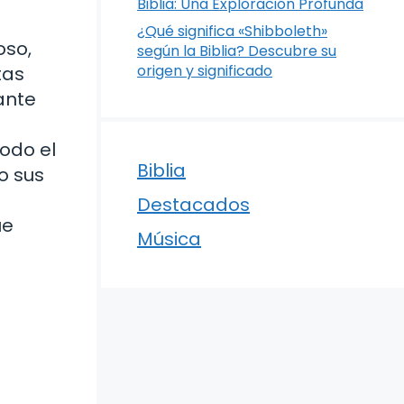
Biblia: Una Exploración Profunda
¿Qué significa «Shibboleth»
oso,
según la Biblia? Descubre su
origen y significado
tas
ante
todo el
Biblia
o sus
Destacados
ue
Música