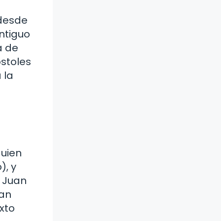
 desde
ntiguo
a de
óstoles
 la
quien
), y
, Juan
man
xto