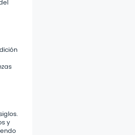
del
dición
nzas
iglos.
os y
uyendo