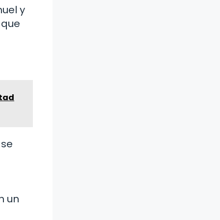
muel y
 que
ntad
 se
e
n un