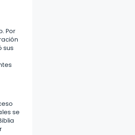
. Por
rración
ó sus
ntes
oceso
ales se
iblia
r