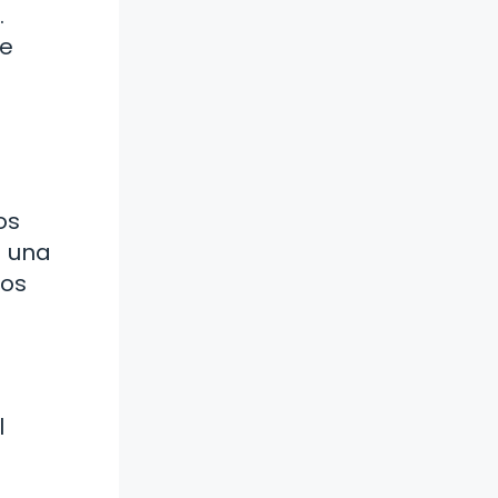
.
ue
os
a una
los
l