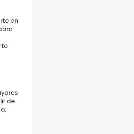
rte en
labra
rto
ayores
ir de
da.