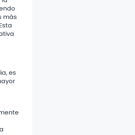
iendo
es más
Esta
ativa
ia, es
mayor
damente
na