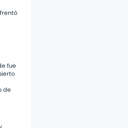
.
frentó
de fue
sierto
o de
y