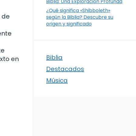
Biblia: Una Exploración Profunda
¿Qué significa «Shibboleth»
s de
según la Biblia? Descubre su
origen y significado
ente
te
Biblia
exto en
Destacados
Música