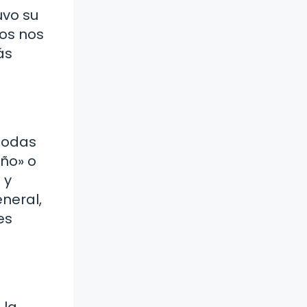
uvo su
ros nos
ás
todas
año» o
 y
eneral,
es
 la