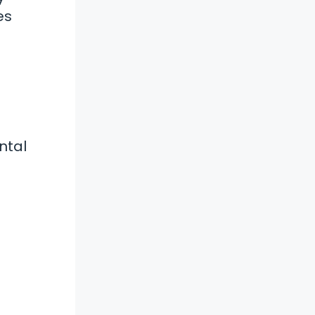
es
ntal