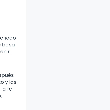
periodo
se basa
enir.
espués
o y las
la fe
.