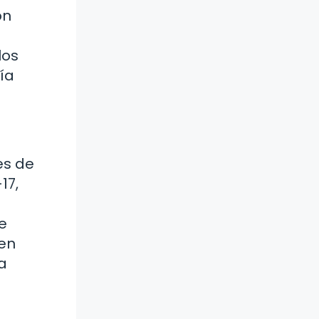
on
los
ía
es de
17,
e
 en
a