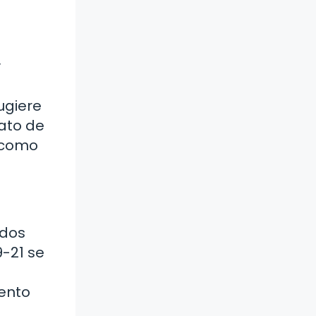
y
ugiere
lato de
e como
ados
9-21 se
vento