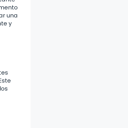
omento
ar una
te y
tes
Este
los