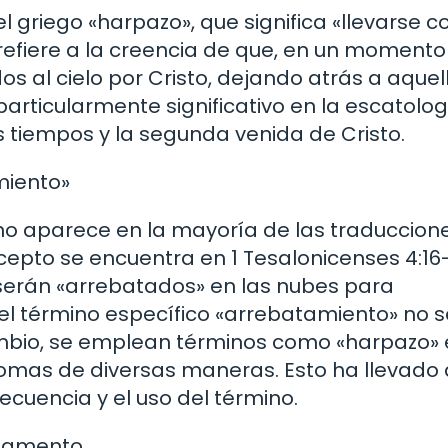
 griego «harpazo», que significa «llevarse c
 refiere a la creencia de que, en un momento
s al cielo por Cristo, dejando atrás a aquel
articularmente significativo en la escatolog
os tiempos y la segunda venida de Cristo.
miento»
no aparece en la mayoría de las traduccion
ncepto se encuentra en 1 Tesalonicenses 4:16-
serán «arrebatados» en las nubes para
el término específico «arrebatamiento» no s
n cambio, se emplean términos como «harpazo»
diomas de diversas maneras. Esto ha llevado 
ecuencia y el uso del término.
stamento