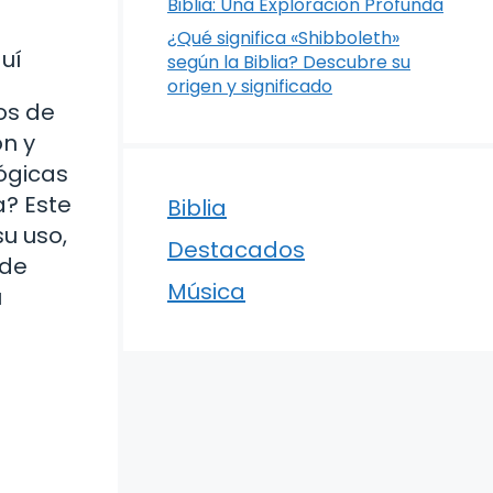
Biblia: Una Exploración Profunda
¿Qué significa «Shibboleth»
uí
según la Biblia? Descubre su
origen y significado
os de
ón y
ógicas
a? Este
Biblia
u uso,
Destacados
 de
Música
u