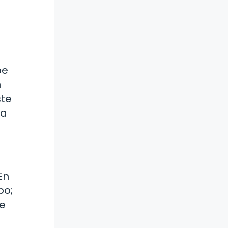
be
n
ste
la
En
po;
se