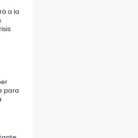
rá a la
s
isis
ber
te para
a
stante