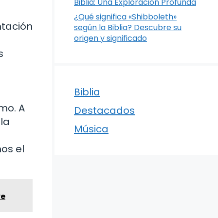
Biblia: Una Exploración Profunda
¿Qué significa «Shibboleth»
ntación
según la Biblia? Descubre su
origen y significado
s
Biblia
smo. A
Destacados
la
Música
os el
ve