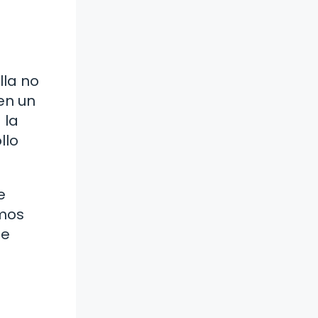
lla no
 en un
 la
llo
e
emos
de