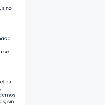
 sino
amado
a se
el es
,
podemos
s, sin