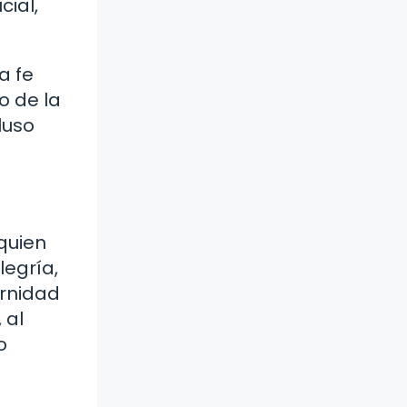
cial,
a fe
o de la
luso
 quien
legría,
ernidad
 al
o