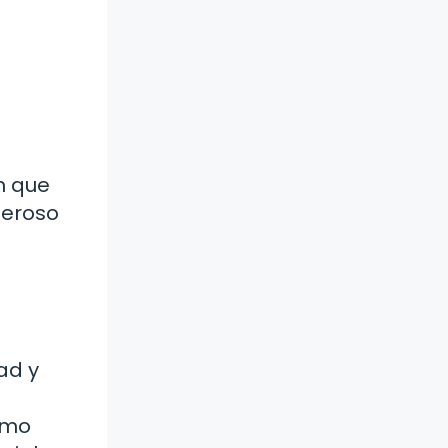
n que
deroso
ad y
ómo