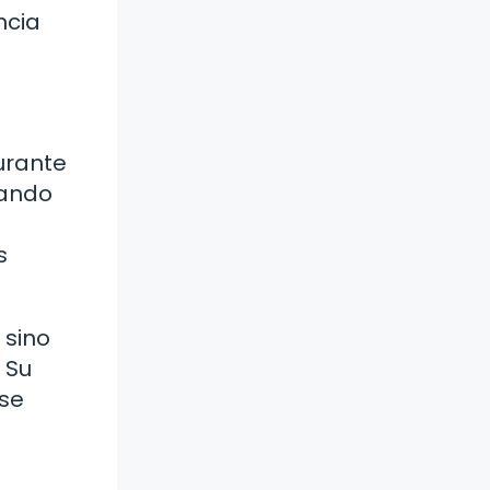
ncia
urante
rando
s
 sino
 Su
 se