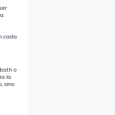
ser
na
s
en cada
bbath o
ña la
, sino