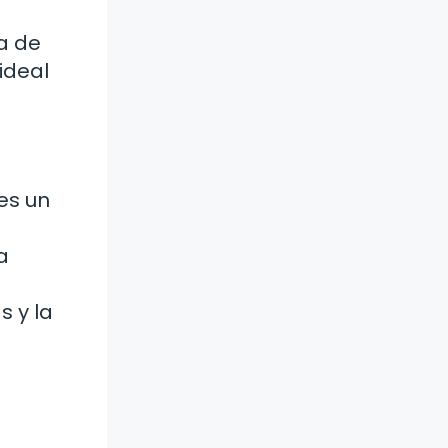
ia de
ideal
 es un
a
s y la