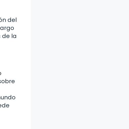
ón del
largo
s de la
o
 sobre
 mundo
uede