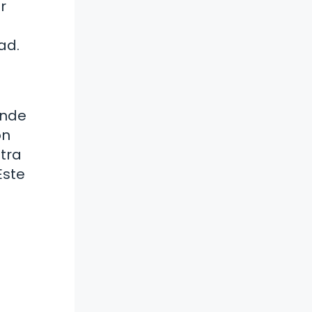
r
ad.
unde
ón
stra
Este