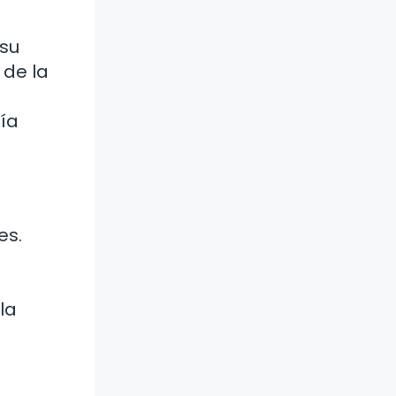
 su
 de la
uía
es.
la