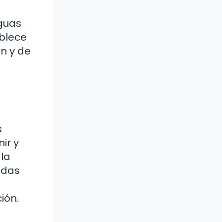
aguas
ablece
ón y de
s
ir y
 la
todas
ión.