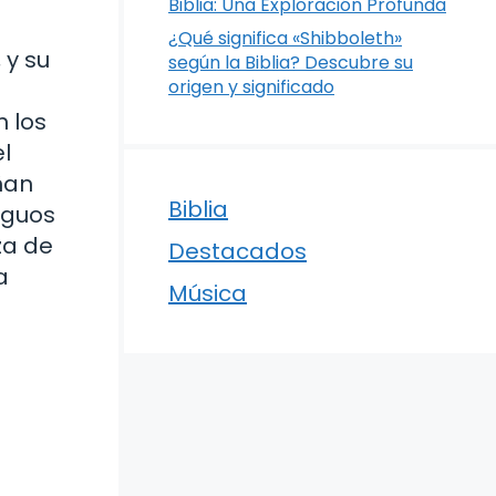
Biblia: Una Exploración Profunda
¿Qué significa «Shibboleth»
 y su
según la Biblia? Descubre su
origen y significado
n los
el
ñan
Biblia
iguos
za de
Destacados
a
Música