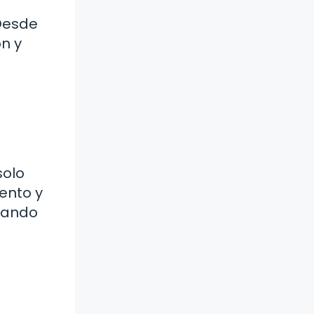
 Desde
ón y
solo
ento y
ntando