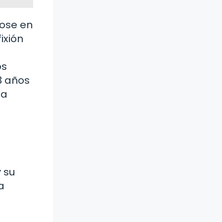
dose en
ixión
s
os
3 años
la
o
 su
a