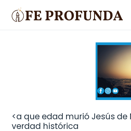
Saltar
al
contenido
<a que edad murió Jesús de N
verdad histórica