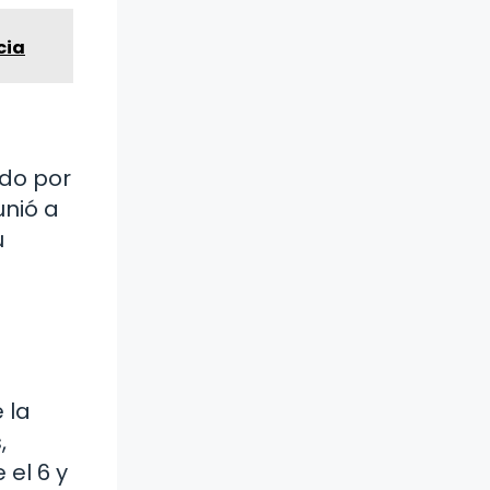
cia
ado por
unió a
u
 la
,
 el 6 y