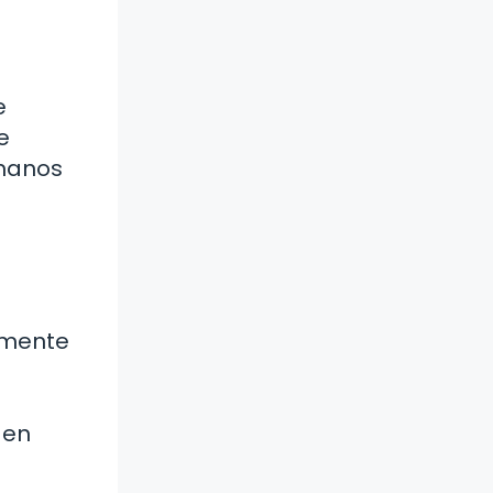
e
e
omanos
vamente
 en