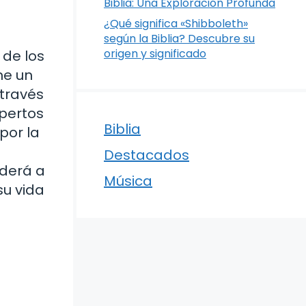
Biblia: Una Exploración Profunda
¿Qué significa «Shibboleth»
según la Biblia? Descubre su
origen y significado
 de los
ne un
 través
xpertos
Biblia
por la
Destacados
nderá a
Música
su vida