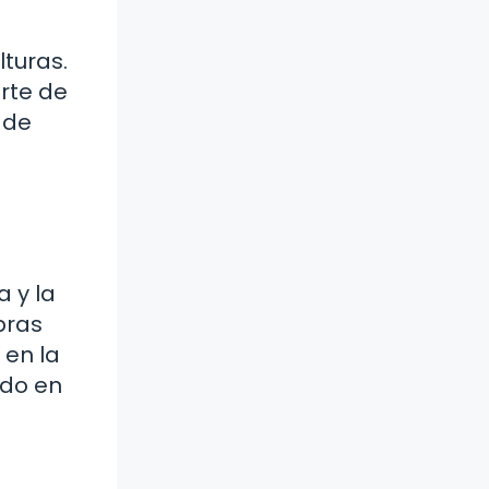
turas.
erte de
 de
a y la
bras
 en la
ido en