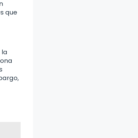
n
as que
 la
iona
s
bargo,