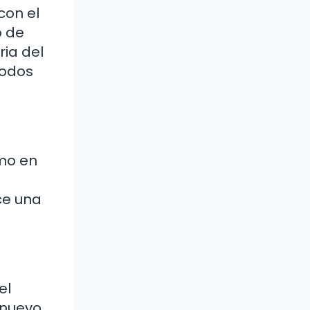
con el
o de
ria del
todos
omo en
ece una
el
 nuevo