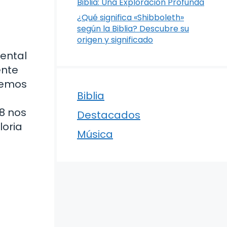
Biblia: Una Exploración Profunda
¿Qué significa «Shibboleth»
según la Biblia? Descubre su
origen y significado
mental
ente
aremos
Biblia
18 nos
Destacados
loria
Música