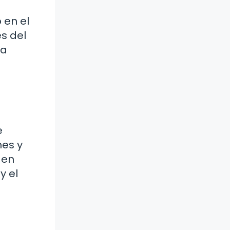
 en el
es del
la
a
e
nes y
 en
y el