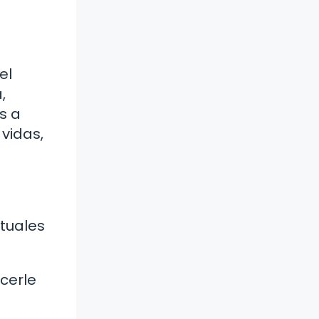
el
,
s a
vidas,
ituales
cerle