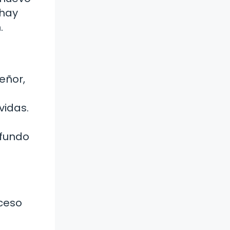
 hay
.
eñor,
vidas.
ofundo
oceso