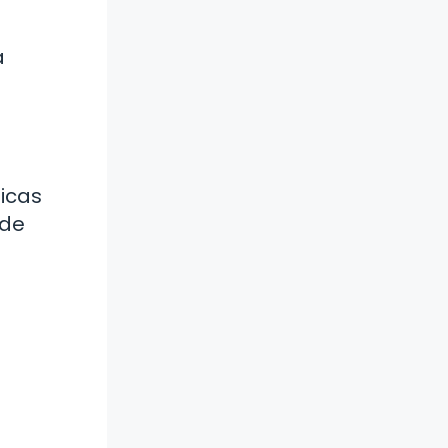
a
ticas
ede